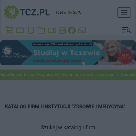
Tczew
20°C
Toggl
naviga
to Gminy Tczew. Na początek Shaun Baker & Jessica Jean
Samochody 
KATALOG FIRM I INSTYTUCJI "ZDROWIE I MEDYCYNA"
Szukaj w katalogu firm