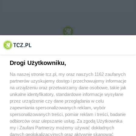
© 2001-2026 Tczew - TCZ.PL Sp. z o.o. Internetowy Serwis Informacyjny Miasta
Tczewa
Drogi Użytkowniku,
Na naszej stronie tcz.pl, my oraz naszych 1162 zaufanych
partnerów uzyskujemy dostęp i przechowujemy informacje
na urządzeniu oraz przetwarzamy dane osobowe, takie jak
unikalne identyfikatory, standardowe informacje wysyłane
przez urządzenie czy dane przeglądania w celu
zapewniania spersonalizowanych reklam, wybór
O FIRMIE
POLITYKA PRYWATNOŚCI
HOSTING
spersonalizowanych treści, pomiar reklam i treści, badanie
REKLAMA
WSPÓŁPRACA
RSS
FACEBOOK
KONTAKT
odbiorców oraz ulepszanie usług. Za zgodą Użytkownika
my i Zaufani Partnerzy możemy używać dokładnych
Nasze serwisy
danych geolokalizacyjnych oraz aktywnie skanować