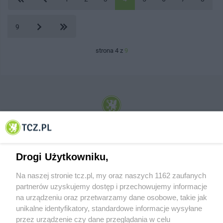
9
strona 4 z
9
© 2001-2026 Tczew - TCZ.PL Sp. z o.o. Internetowy Serwis Informacyjny Miasta
Tczewa
Drogi Użytkowniku,
Na naszej stronie tcz.pl, my oraz naszych 1162 zaufanych
partnerów uzyskujemy dostęp i przechowujemy informacje
na urządzeniu oraz przetwarzamy dane osobowe, takie jak
unikalne identyfikatory, standardowe informacje wysyłane
przez urządzenie czy dane przeglądania w celu