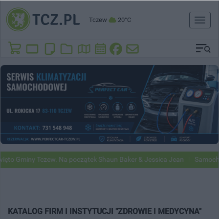
Tczew
20°C
Toggl
naviga
to Gminy Tczew. Na początek Shaun Baker & Jessica Jean
Samochody 
KATALOG FIRM I INSTYTUCJI "ZDROWIE I MEDYCYNA"