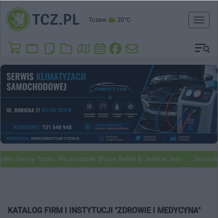
Tczew
20°C
Toggl
naviga
to Gminy Tczew. Na początek Shaun Baker & Jessica Jean
Samochody 
KATALOG FIRM I INSTYTUCJI "ZDROWIE I MEDYCYNA"