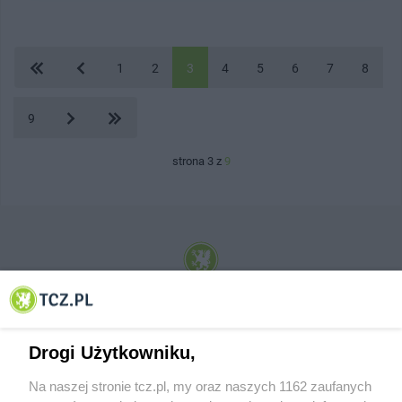
1
2
3
4
5
6
7
8
9
strona 3 z
9
© 2001-2026 Tczew - TCZ.PL Sp. z o.o. Internetowy Serwis Informacyjny Miasta
Tczewa
Drogi Użytkowniku,
Na naszej stronie tcz.pl, my oraz naszych 1162 zaufanych