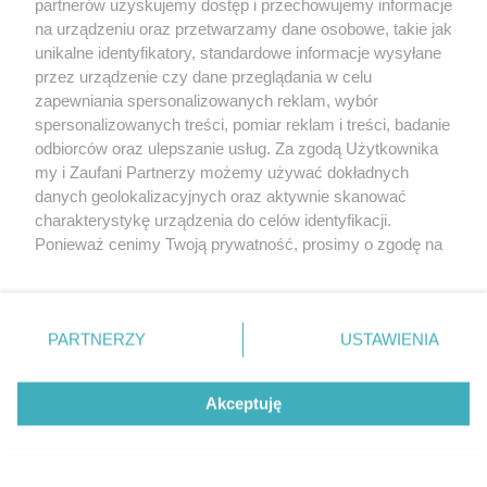
partnerów uzyskujemy dostęp i przechowujemy informacje
na urządzeniu oraz przetwarzamy dane osobowe, takie jak
unikalne identyfikatory, standardowe informacje wysyłane
przez urządzenie czy dane przeglądania w celu
zapewniania spersonalizowanych reklam, wybór
O FIRMIE
POLITYKA PRYWATNOŚCI
HOSTING
spersonalizowanych treści, pomiar reklam i treści, badanie
REKLAMA
WSPÓŁPRACA
RSS
FACEBOOK
KONTAKT
odbiorców oraz ulepszanie usług. Za zgodą Użytkownika
my i Zaufani Partnerzy możemy używać dokładnych
Nasze serwisy
danych geolokalizacyjnych oraz aktywnie skanować
charakterystykę urządzenia do celów identyfikacji.
Aktualności
Muzyka i kultura
Ponieważ cenimy Twoją prywatność, prosimy o zgodę na
Tcz24
Archiwum wydarzeń
korzystanie z tych technologii poprzez kliknięcie
Kronika Policyjna
Telewizja Internetowa
„Akceptuję”. Zgoda jest dobrowolna i zawsze możesz ją
Kalendarz imprez
Sport
zmienić/wycofać klikając przycisk ustawień prywatności
Salony urody i masażu
Żłobki i przedszkola
PARTNERZY
USTAWIENIA
Historia miasta
Zdjęcia miasta
znajdujący się w lewym dolnym rogu strony
. Niektóre
Władze miasta
Zabytki
rodzaje przetwarzania danych nie wymagają zgody
użytkownika, ale masz prawo sprzeciwić się takiemu
Akceptuję
przetwarzaniu. Preferencje będą miały zastosowania tylko
na tej witrynie.
Zainstaluj aplikację Tcz.pl w Google Play:
Android
Zapoznaj się z poniższymi informacjami, abyś mógł