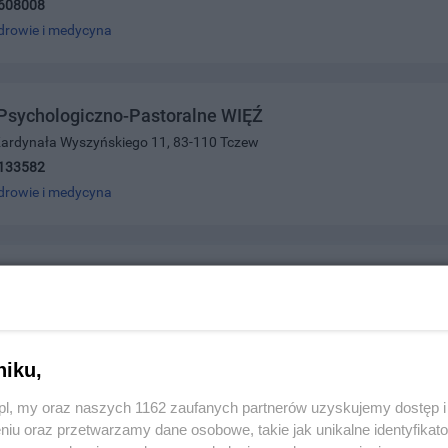
608008
drowie i medycyna
Psychologiczno-Pastoralne WIĘŹ
 Kardynała Wyszyńskiego 11, 83-110 Tczew
133582
drowie i medycyna
Masażu Karina
ajowej 19E, 83-110 Tczew
089969
drowie i medycyna
niku,
z.pl, my oraz naszych 1162 zaufanych partnerów uzyskujemy dostęp
niu oraz przetwarzamy dane osobowe, takie jak unikalne identyfikat