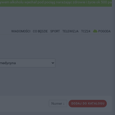
holu wjechał pod pociąg narażając zdrowie i życie ok 500 pasażerów! 
WIADOMOŚCI
CO BĘDZIE
SPORT
TELEWIZJA
TCZ24
POGODA
Numer ↓
DODAJ DO KATALOGU