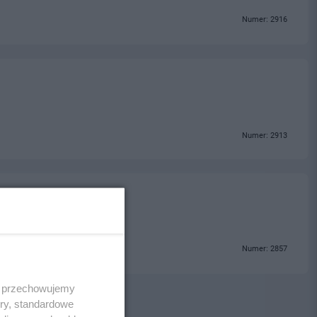
Numer: 2916
Numer: 2913
Numer: 2857
 i przechowujemy
ory, standardowe