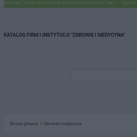
ny Tczew. Na początek Shaun Baker & Jessica Jean
Samochody Google
KATALOG FIRM I INSTYTUCJI "ZDROWIE I MEDYCYNA"
Strona główna
Zdrowie i medycyna