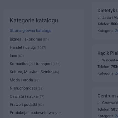
Dietetyk 
ul. Jasia i 
Kategorie katalogu
Telefon:
500
Strona główna katalogu
Kategoria:
Z
Biznes i ekonomia
(81)
Handel i usługi
(1067)
Kącik Pie
Inne
(60)
ul. Wincente
Komunikacja i transport
(155)
Telefon:
793
Kultura, Muzyka i Sztuka
(46)
Kategoria:
Z
Moda i uroda
(93)
Nieruchomości
(23)
Centrum 
Oświata i nauka
(97)
ul. Grunwal
Prawo i podatki
(62)
Telefon:
585
Produkcja i budownictwo
(205)
Kategoria:
Z