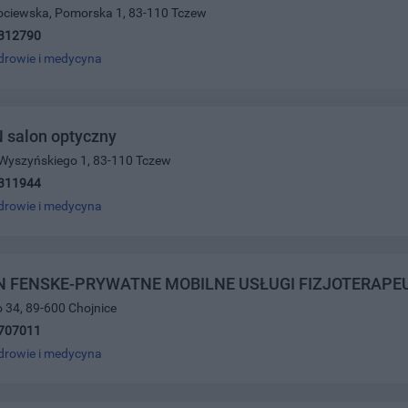
Kociewska, Pomorska 1, 83-110 Tczew
312790
drowie i medycyna
salon optyczny
. Wyszyńskiego 1, 83-110 Tczew
311944
drowie i medycyna
N FENSKE-PRYWATNE MOBILNE USŁUGI FIZJOTERAPEU
o 34, 89-600 Chojnice
707011
drowie i medycyna