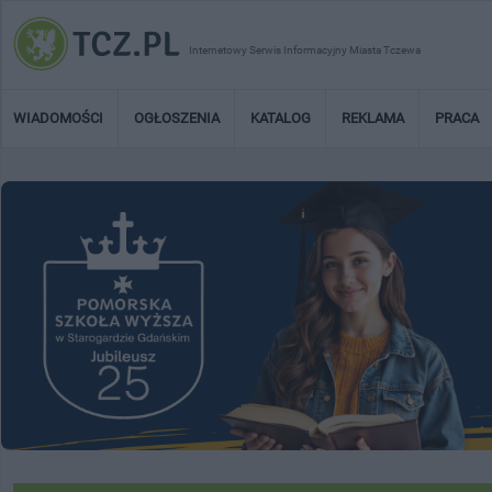
Internetowy Serwis Informacyjny Miasta Tczewa
WIADOMOŚCI
OGŁOSZENIA
KATALOG
REKLAMA
PRACA