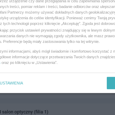
przez urządzenie czy dane przeglądania w celu zapewniania sperson
ych treści, pomiar reklam i treści, badanie odbiorców oraz ulepszan
fani Partnerzy możemy używać dokładnych danych geolokalizacyjn
tykę urządzenia do celów identyfikacji. Ponieważ cenimy Twoją pry
z tych technologii poprzez kliknięcie „Akceptuję”. Zgoda jest dobro
 Stomatologia Mikroskopowa
ikając przycisk ustawień prywatności znajdujący się w lewym dolny
go Pola 1, 83-110 Tczew
etwarzania danych nie wymagają zgody użytkownika, ale masz prawo 
. Preferencje będą miały zastosowania tylko na tej witrynie.
201210
drowie i medycyna
szymi informacjami, abyś mógł świadomie i komfortowo korzystać z
gółowe informacje dotyczące przetwarzania Twoich danych znajdzi
s
oraz po kliknięciu w „Ustawienia”.
alon optyczny (filia 2)
erwona Torebka, Armii Krajowej 84 A, 83-110 Tczew
USTAWIENIA
327367
drowie i medycyna
alon optyczny (filia 1)