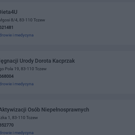
Dieta4U
Małgosi 8/4, 83-110 Tczew
621481
drowie i medycyna
lęgnacji Urody Dorota Kacprzak
go Pola 19, 83-110 Tczew
668004
drowie i medycyna
Aktywizacji Osób Niepełnosprawnych
dzka 1, 83-110 Tczew
352770
drowie i medycyna