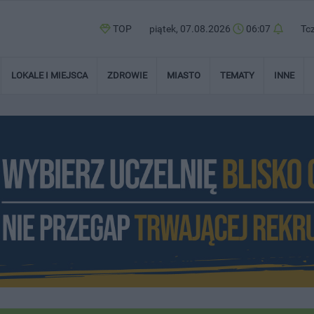
TOP
piątek, 07.08.2026
06:07
Tc
LOKALE I MIEJSCA
ZDROWIE
MIASTO
TEMATY
INNE