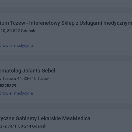
ium Tczew - Interenetowy Sklep z Usługami medycznym
k 10, 80-822 Gdańsk
drowie i medycyna
omatolog Jolanta Gebel
w Tczewa 44, 83-110 Tczew
)5328329
drowie i medycyna
styczne Gabinety Lekarskie MeaMedica
dzka 74/1, 80-244 Gdańsk