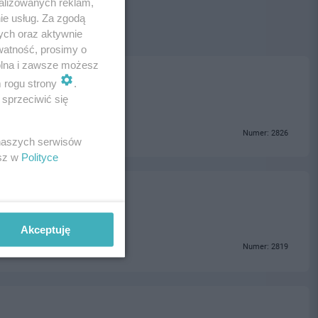
alizowanych reklam,
ie usług. Za zgodą
ych oraz aktywnie
watność, prosimy o
wolna i zawsze możesz
m rogu strony
.
sprzeciwić się
Numer: 2826
 naszych serwisów
esz w
Polityce
Akceptuję
Numer: 2819