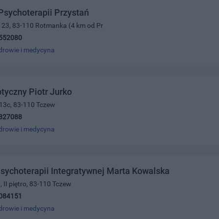
sychoterapii Przystań
a 23, 83-110 Rotmanka (4 km od Pr
552080
drowie i medycyna
tyczny Piotr Jurko
 13c, 83-110 Tczew
327088
drowie i medycyna
sychoterapii Integratywnej Marta Kowalska
, II piętro, 83-110 Tczew
084151
drowie i medycyna