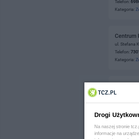
Telefon:
698
Kategoria:
Z
Centrum 
ul. Stefana
Telefon:
730
Kategoria:
Z
Gabinet 
ul. Armii Kr
Telefon:
514
Kategoria:
Z
Drogi Użytkow
Na naszej stronie tc
informacje na urządze