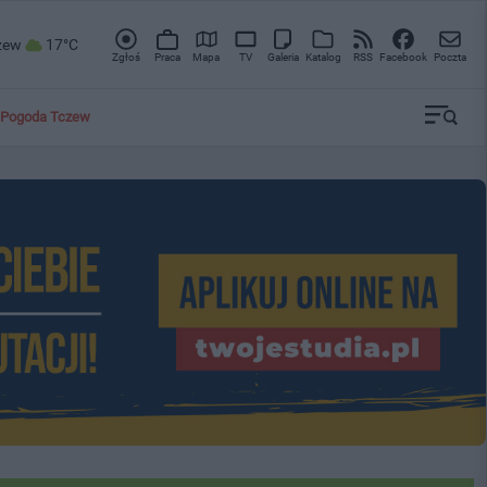
zew
17°C
Zgłoś
Praca
Mapa
TV
Galeria
Katalog
RSS
Facebook
Poczta
Pogoda Tczew