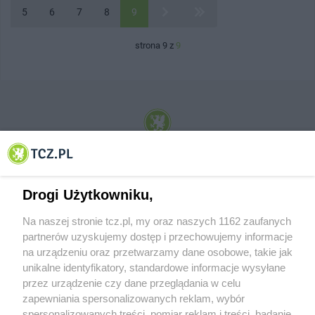
5
6
7
8
9
strona 9 z
9
© 2001-2026 Tczew - TCZ.PL Sp. z o.o. Internetowy Serwis Informacyjny Miasta
Tczewa
Drogi Użytkowniku,
Na naszej stronie tcz.pl, my oraz naszych 1162 zaufanych
partnerów uzyskujemy dostęp i przechowujemy informacje
na urządzeniu oraz przetwarzamy dane osobowe, takie jak
unikalne identyfikatory, standardowe informacje wysyłane
przez urządzenie czy dane przeglądania w celu
zapewniania spersonalizowanych reklam, wybór
O FIRMIE
POLITYKA PRYWATNOŚCI
HOSTING
spersonalizowanych treści, pomiar reklam i treści, badanie