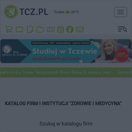
Tczew
20°C
Toggl
naviga
to Gminy Tczew. Na początek Shaun Baker & Jessica Jean
Samochody
KATALOG FIRM I INSTYTUCJI "ZDROWIE I MEDYCYNA"
Szukaj w katalogu firm