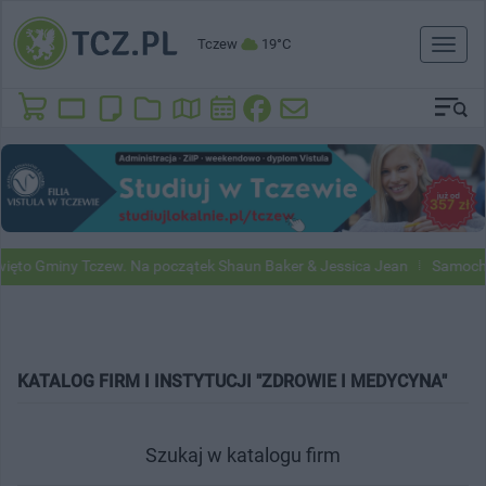
Tczew
19°C
Toggl
naviga
to Gminy Tczew. Na początek Shaun Baker & Jessica Jean
Samochody 
KATALOG FIRM I INSTYTUCJI "ZDROWIE I MEDYCYNA"
Szukaj w katalogu firm