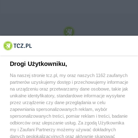
© 2001-2026 Tczew - TCZ.PL Sp. z o.o. Internetowy Serwis Informacyjny Miasta
Tczewa
Drogi Użytkowniku,
Na naszej stronie tcz.pl, my oraz naszych 1162 zaufanych
partnerów uzyskujemy dostęp i przechowujemy informacje
na urządzeniu oraz przetwarzamy dane osobowe, takie jak
unikalne identyfikatory, standardowe informacje wysyłane
przez urządzenie czy dane przeglądania w celu
zapewniania spersonalizowanych reklam, wybór
O FIRMIE
POLITYKA PRYWATNOŚCI
HOSTING
spersonalizowanych treści, pomiar reklam i treści, badanie
REKLAMA
WSPÓŁPRACA
RSS
FACEBOOK
KONTAKT
odbiorców oraz ulepszanie usług. Za zgodą Użytkownika
my i Zaufani Partnerzy możemy używać dokładnych
Nasze serwisy
danych geolokalizacyjnych oraz aktywnie skanować