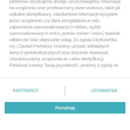
partnerów uzyskujemy dostęp i przechowujemy informacje
na urządzeniu oraz przetwarzamy dane osobowe, takie jak
unikalne identyfikatory, standardowe informacje wysyłane
przez urządzenie czy dane przeglądania w celu
zapewniania spersonalizowanych reklam, wybór
O FIRMIE
POLITYKA PRYWATNOŚCI
HOSTING
spersonalizowanych treści, pomiar reklam i treści, badanie
REKLAMA
WSPÓŁPRACA
RSS
FACEBOOK
KONTAKT
odbiorców oraz ulepszanie usług. Za zgodą Użytkownika
my i Zaufani Partnerzy możemy używać dokładnych
Nasze serwisy
danych geolokalizacyjnych oraz aktywnie skanować
charakterystykę urządzenia do celów identyfikacji.
Aktualności
Muzyka i kultura
Ponieważ cenimy Twoją prywatność, prosimy o zgodę na
Tcz24
Archiwum wydarzeń
korzystanie z tych technologii poprzez kliknięcie
Kronika Policyjna
Telewizja Internetowa
„Akceptuję”. Zgoda jest dobrowolna i zawsze możesz ją
Kalendarz imprez
Sport
zmienić/wycofać klikając przycisk ustawień prywatności
Salony urody i masażu
Żłobki i przedszkola
PARTNERZY
USTAWIENIA
Historia miasta
Zdjęcia miasta
znajdujący się w lewym dolnym rogu strony
. Niektóre
Władze miasta
Zabytki
rodzaje przetwarzania danych nie wymagają zgody
użytkownika, ale masz prawo sprzeciwić się takiemu
Akceptuję
przetwarzaniu. Preferencje będą miały zastosowania tylko
na tej witrynie.
Zainstaluj aplikację Tcz.pl w Google Play:
Android
Zapoznaj się z poniższymi informacjami, abyś mógł