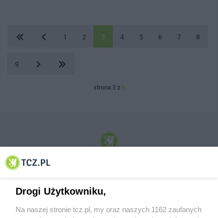
1
2
3
4
5
6
7
8
9
strona 3 z
9
© 2001-2026 Tczew - TCZ.PL Sp. z o.o. Internetowy Serwis Informacyjny Miasta
Tczewa
Drogi Użytkowniku,
Na naszej stronie tcz.pl, my oraz naszych 1162 zaufanych