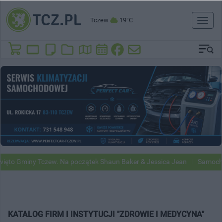
Tczew
19°C
Toggl
naviga
to Gminy Tczew. Na początek Shaun Baker & Jessica Jean
Samochody 
KATALOG FIRM I INSTYTUCJI "ZDROWIE I MEDYCYNA"