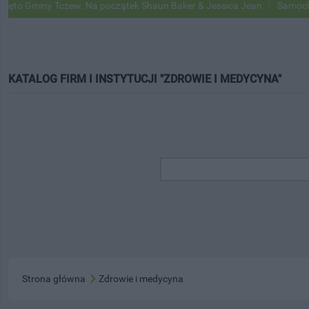
iny Tczew. Na początek Shaun Baker & Jessica Jean
Samochody Googl
KATALOG FIRM I INSTYTUCJI "ZDROWIE I MEDYCYNA"
Strona główna
Zdrowie i medycyna