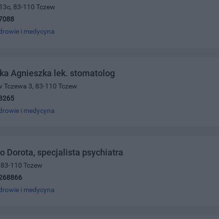
 13c, 83-110 Tczew
7088
drowie i medycyna
a Agnieszka lek. stomatolog
w Tczewa 3, 83-110 Tczew
8265
drowie i medycyna
 Dorota, specjalista psychiatra
, 83-110 Tczew
268866
drowie i medycyna