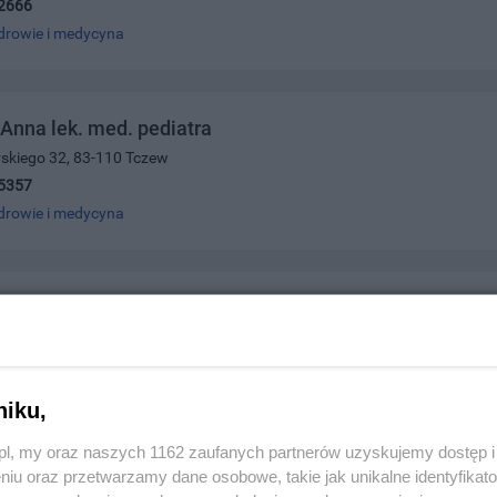
2666
drowie i medycyna
 Anna lek. med. pediatra
orskiego 32, 83-110 Tczew
5357
drowie i medycyna
inekologia Położnictwo
głości 3, 83-110 Tczew
2402
drowie i medycyna
niku,
z.pl, my oraz naszych 1162 zaufanych partnerów uzyskujemy dostęp
niu oraz przetwarzamy dane osobowe, takie jak unikalne identyfikat