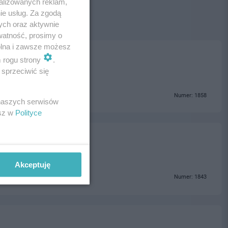
alizowanych reklam,
ie usług. Za zgodą
ych oraz aktywnie
watność, prosimy o
wolna i zawsze możesz
m rogu strony
.
sprzeciwić się
Numer: 1858
 naszych serwisów
esz w
Polityce
Akceptuję
Numer: 1843