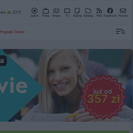
zew
22°C
Zgłoś
Praca
Mapa
TV
Galeria
Katalog
RSS
Facebook
Poczta
Pogoda Tczew