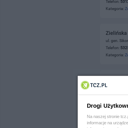
Telefon:
531
Kategoria:
Z
Zielińska
ul. gen. Sik
Telefon:
532
Kategoria:
Z
Zdrowie G
ul. Niepodle
Telefon:
530
Kategoria:
Z
Drogi Użytkow
Na naszej stronie tc
informacje na urządze