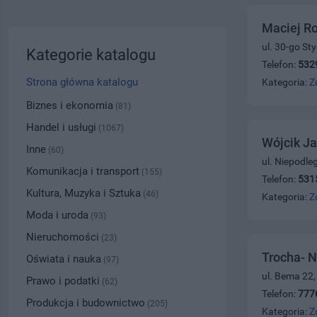
Maciej Ro
ul. 30-go St
Kategorie katalogu
Telefon:
532
Strona główna katalogu
Kategoria:
Z
Biznes i ekonomia
(81)
Handel i usługi
(1067)
Wójcik Ja
Inne
(60)
ul. Niepodle
Komunikacja i transport
(155)
Telefon:
531
Kultura, Muzyka i Sztuka
(46)
Kategoria:
Z
Moda i uroda
(93)
Nieruchomości
(23)
Trocha- N
Oświata i nauka
(97)
ul. Bema 22
Prawo i podatki
(62)
Telefon:
777
Produkcja i budownictwo
(205)
Kategoria:
Z