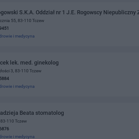
gowski S.K.A. Oddział nr 1 J.E. Rogowscy Niepubliczny
ycznia 55, 83-110 Tczew
9451
drowie i medycyna
cek lek. med. ginekolog
głości 3, 83-110 Tczew
5884
drowie i medycyna
adzieja Beata stomatolog
, 83-110 Tczew
6876
drowie i medycyna