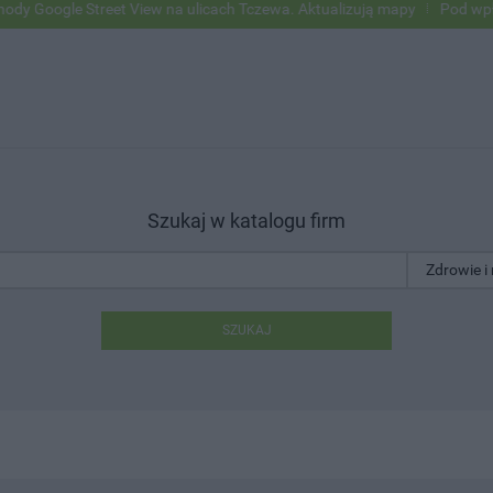
e Street View na ulicach Tczewa. Aktualizują mapy
Pod wpływem alko
Szukaj w katalogu firm
SZUKAJ