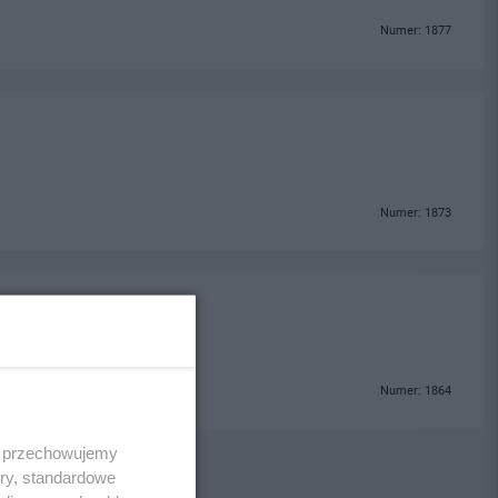
Numer: 1877
Numer: 1873
Numer: 1864
 i przechowujemy
ory, standardowe