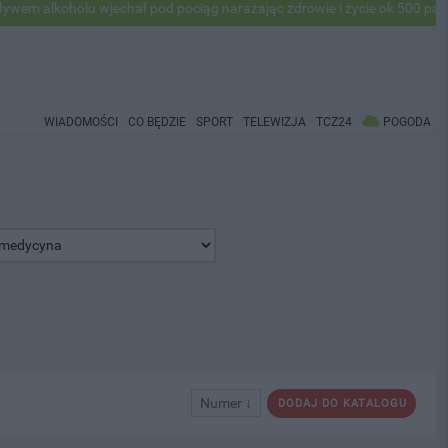
holu wjechał pod pociąg narażając zdrowie i życie ok 500 pasażerów! 
WIADOMOŚCI
CO BĘDZIE
SPORT
TELEWIZJA
TCZ24
POGODA
Numer ↓
DODAJ DO KATALOGU