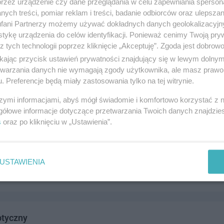
przez urządzenie czy dane przeglądania w celu zapewniania sperson
ych treści, pomiar reklam i treści, badanie odbiorców oraz ulepszan
fani Partnerzy możemy używać dokładnych danych geolokalizacyjn
tykę urządzenia do celów identyfikacji. Ponieważ cenimy Twoją pry
z tych technologii poprzez kliknięcie „Akceptuję”. Zgoda jest dobro
sług Optycznych
ikając przycisk ustawień prywatności znajdujący się w lewym dolny
8, 83-110 Tczew
etwarzania danych nie wymagają zgody użytkownika, ale masz prawo 
. Preferencje będą miały zastosowania tylko na tej witrynie.
4999
drowie i medycyna
szymi informacjami, abyś mógł świadomie i komfortowo korzystać z
gółowe informacje dotyczące przetwarzania Twoich danych znajdzi
s
oraz po kliknięciu w „Ustawienia”.
tyczny 1
 3, 83-110 Tczew
USTAWIENIA
2024
drowie i medycyna
ptyczny