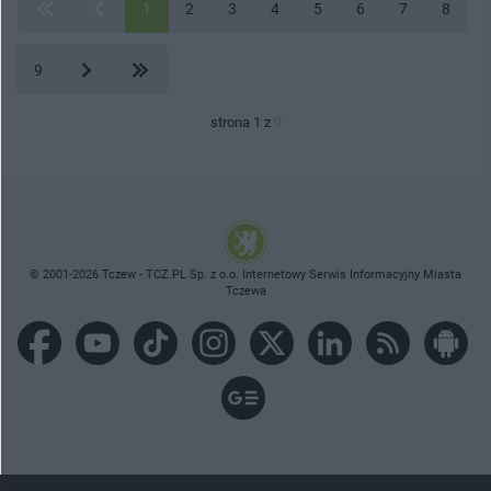
1
2
3
4
5
6
7
8
9
strona 1 z
9
© 2001-2026 Tczew - TCZ.PL Sp. z o.o. Internetowy Serwis Informacyjny Miasta
Tczewa