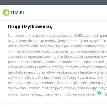
Drogi Użytkowniku,
Na naszej stronie tcz.pl, my oraz naszych 1162 zaufanych par
uzyskujemy dostęp i przechowujemy informacje na urządzeniu 
przetwarzamy dane osobowe, takie jak unikalne identyfikatory,
informacje wysyłane przez urządzenie czy dane przeglądania w
zapewniania spersonalizowanych reklam, wybór spersonalizowa
pomiar reklam i treści, badanie odbiorców oraz ulepszanie usłu
Użytkownika my i Zaufani Partnerzy możemy używać dokładn
geolokalizacyjnych oraz aktywnie skanować charakterystykę u
celów identyfikacji. Ponieważ cenimy Twoją prywatność, prosi
na korzystanie z tych technologii poprzez kliknięcie „Akceptuję”
dobrowolna i zawsze możesz ją zmienić/wycofać klikając przyc
prywatności znajdujący się w lewym dolnym rogu strony
. N
rodzaje przetwarzania danych nie wymagają zgody użytkownik
prawo sprzeciwić się takiemu przetwarzaniu. Preferencje będą 