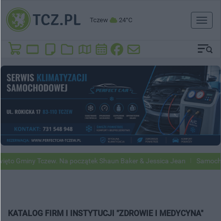
Tczew
24°C
Toggl
naviga
 Gminy Tczew. Na początek Shaun Baker & Jessica Jean
Samochody Go
KATALOG FIRM I INSTYTUCJI "ZDROWIE I MEDYCYNA"