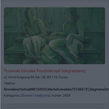
Tczewski Ośrodek Psychoterapii Integratywnej
ul. Armii Krajowej 86 lok. 5B, 83-110 Tczew
Telefon:
BronisławHońca888134533,MartaKowalska731084151,DagmaraZi
Kategoria:
Zdrowie i medycyna
, numer: 2858