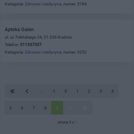
Kategoria:
Zdrowie i medycyna
, numer: 3184
Apteka Galen
ul. ul. Felińskiego 24, 31-236 Kraków
Telefon:
511337337
Kategoria:
Zdrowie i medycyna
, numer: 3252
...
-1
0
1
2
3
4
5
6
7
8
9
strona 9 z
9