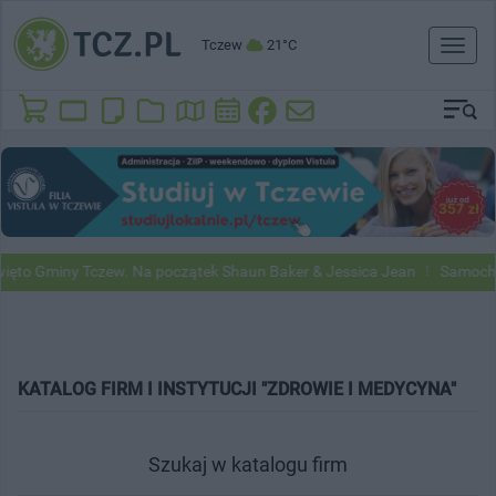
Tczew
21°C
Toggl
naviga
to Gminy Tczew. Na początek Shaun Baker & Jessica Jean
Samochody
KATALOG FIRM I INSTYTUCJI "ZDROWIE I MEDYCYNA"
Szukaj w katalogu firm