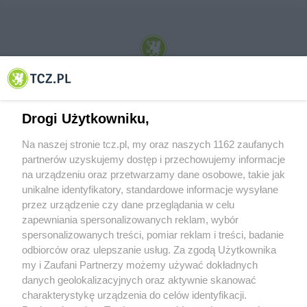
© 2001-2026 Tczew - TCZ.PL Sp. z o.o. Internetowy Serwis Informacyjny Miasta
Tczewa
Drogi Użytkowniku,
Na naszej stronie tcz.pl, my oraz naszych 1162 zaufanych
partnerów uzyskujemy dostęp i przechowujemy informacje
na urządzeniu oraz przetwarzamy dane osobowe, takie jak
unikalne identyfikatory, standardowe informacje wysyłane
przez urządzenie czy dane przeglądania w celu
zapewniania spersonalizowanych reklam, wybór
O FIRMIE
POLITYKA PRYWATNOŚCI
HOSTING
spersonalizowanych treści, pomiar reklam i treści, badanie
REKLAMA
WSPÓŁPRACA
RSS
FACEBOOK
KONTAKT
odbiorców oraz ulepszanie usług. Za zgodą Użytkownika
my i Zaufani Partnerzy możemy używać dokładnych
Nasze serwisy
danych geolokalizacyjnych oraz aktywnie skanować
charakterystykę urządzenia do celów identyfikacji.
Aktualności
Muzyka i kultura