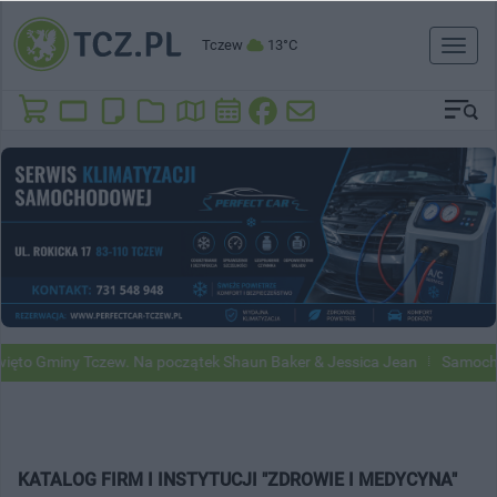
Tczew
13°C
Toggl
naviga
to Gminy Tczew. Na początek Shaun Baker & Jessica Jean
Samochody 
KATALOG FIRM I INSTYTUCJI "ZDROWIE I MEDYCYNA"