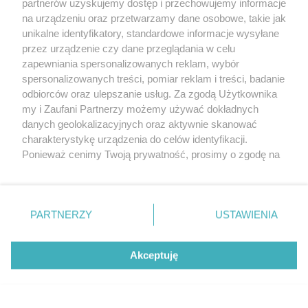
partnerów uzyskujemy dostęp i przechowujemy informacje
na urządzeniu oraz przetwarzamy dane osobowe, takie jak
unikalne identyfikatory, standardowe informacje wysyłane
przez urządzenie czy dane przeglądania w celu
zapewniania spersonalizowanych reklam, wybór
O FIRMIE
POLITYKA PRYWATNOŚCI
HOSTING
spersonalizowanych treści, pomiar reklam i treści, badanie
REKLAMA
WSPÓŁPRACA
RSS
FACEBOOK
KONTAKT
odbiorców oraz ulepszanie usług. Za zgodą Użytkownika
my i Zaufani Partnerzy możemy używać dokładnych
Nasze serwisy
danych geolokalizacyjnych oraz aktywnie skanować
charakterystykę urządzenia do celów identyfikacji.
Aktualności
Muzyka i kultura
Ponieważ cenimy Twoją prywatność, prosimy o zgodę na
Tcz24
Archiwum wydarzeń
korzystanie z tych technologii poprzez kliknięcie
Kronika Policyjna
Telewizja Internetowa
„Akceptuję”. Zgoda jest dobrowolna i zawsze możesz ją
Kalendarz imprez
Sport
zmienić/wycofać klikając przycisk ustawień prywatności
Salony urody i masażu
Żłobki i przedszkola
PARTNERZY
USTAWIENIA
Historia miasta
Zdjęcia miasta
znajdujący się w lewym dolnym rogu strony
. Niektóre
Władze miasta
Zabytki
rodzaje przetwarzania danych nie wymagają zgody
użytkownika, ale masz prawo sprzeciwić się takiemu
Akceptuję
przetwarzaniu. Preferencje będą miały zastosowania tylko
na tej witrynie.
Zainstaluj aplikację Tcz.pl w Google Play:
Android
Zapoznaj się z poniższymi informacjami, abyś mógł