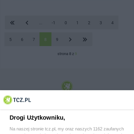
...
-1
0
1
2
3
4
5
6
7
8
9
strona 8 z
9
© 2001-2026 Tczew - TCZ.PL Sp. z o.o. Internetowy Serwis Informacyjny Miasta
Tczewa
Drogi Użytkowniku,
Na naszej stronie tcz.pl, my oraz naszych 1162 zaufanych