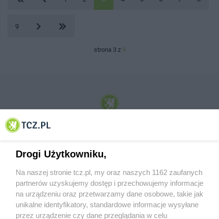
9
strona 3 z
9
© 2001-2026 Tczew - TCZ.PL Sp. z o.o. Internetowy Serwis Informacyjny Miasta
Tczewa
Drogi Użytkowniku,
Na naszej stronie tcz.pl, my oraz naszych 1162 zaufanych
partnerów uzyskujemy dostęp i przechowujemy informacje
na urządzeniu oraz przetwarzamy dane osobowe, takie jak
unikalne identyfikatory, standardowe informacje wysyłane
przez urządzenie czy dane przeglądania w celu