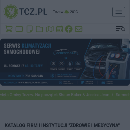
Tczew
20°C
Toggl
naviga
to Gminy Tczew. Na początek Shaun Baker & Jessica Jean
Samochody
KATALOG FIRM I INSTYTUCJI "ZDROWIE I MEDYCYNA"