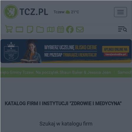
Tczew
21°C
Toggl
naviga
 Gminy Tczew. Na początek Shaun Baker & Jessica Jean
Samochody Go
KATALOG FIRM I INSTYTUCJI "ZDROWIE I MEDYCYNA"
Szukaj w katalogu firm