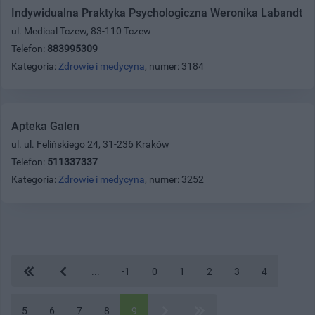
Indywidualna Praktyka Psychologiczna Weronika Labandt
ul. Medical Tczew, 83-110 Tczew
Telefon:
883995309
Kategoria:
Zdrowie i medycyna
, numer: 3184
Apteka Galen
ul. ul. Felińskiego 24, 31-236 Kraków
Telefon:
511337337
Kategoria:
Zdrowie i medycyna
, numer: 3252
...
-1
0
1
2
3
4
5
6
7
8
9