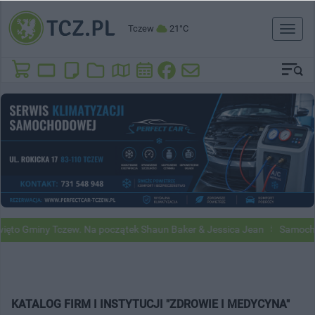
Tczew
21°C
Toggl
naviga
to Gminy Tczew. Na początek Shaun Baker & Jessica Jean
Samochody
KATALOG FIRM I INSTYTUCJI "ZDROWIE I MEDYCYNA"