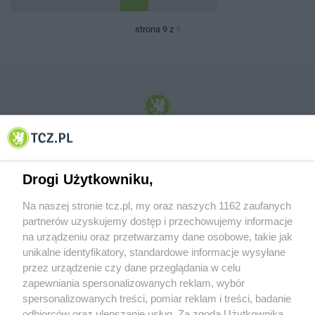
strona 9 z
9
© 2001-2026 Tczew - TCZ.PL Sp. z o.o. Internetowy Serwis Informacyjny Miasta
Tczewa
Drogi Użytkowniku,
Na naszej stronie tcz.pl, my oraz naszych 1162 zaufanych
partnerów uzyskujemy dostęp i przechowujemy informacje
na urządzeniu oraz przetwarzamy dane osobowe, takie jak
unikalne identyfikatory, standardowe informacje wysyłane
przez urządzenie czy dane przeglądania w celu
zapewniania spersonalizowanych reklam, wybór
O FIRMIE
POLITYKA PRYWATNOŚCI
HOSTING
spersonalizowanych treści, pomiar reklam i treści, badanie
REKLAMA
WSPÓŁPRACA
RSS
FACEBOOK
KONTAKT
odbiorców oraz ulepszanie usług. Za zgodą Użytkownika