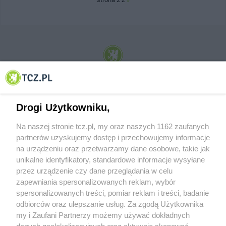
© 2001-2026 Tczew - TCZ.PL Sp. z o.o. Internetowy Serwis Informacyjny Miasta
Tczewa
Drogi Użytkowniku,
Na naszej stronie tcz.pl, my oraz naszych 1162 zaufanych
partnerów uzyskujemy dostęp i przechowujemy informacje
na urządzeniu oraz przetwarzamy dane osobowe, takie jak
unikalne identyfikatory, standardowe informacje wysyłane
przez urządzenie czy dane przeglądania w celu
zapewniania spersonalizowanych reklam, wybór
O FIRMIE
POLITYKA PRYWATNOŚCI
HOSTING
spersonalizowanych treści, pomiar reklam i treści, badanie
REKLAMA
WSPÓŁPRACA
RSS
FACEBOOK
KONTAKT
odbiorców oraz ulepszanie usług. Za zgodą Użytkownika
my i Zaufani Partnerzy możemy używać dokładnych
Nasze serwisy
danych geolokalizacyjnych oraz aktywnie skanować