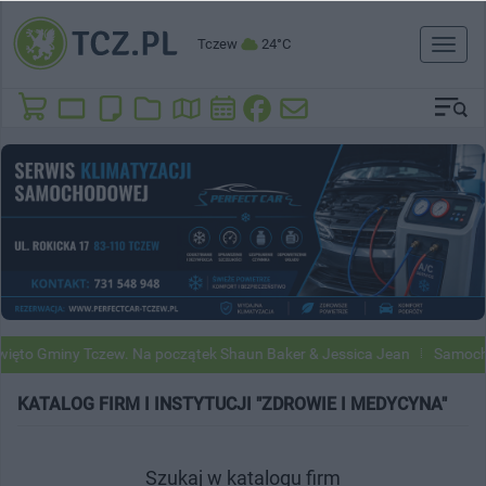
Tczew
24°C
Toggl
naviga
to Gminy Tczew. Na początek Shaun Baker & Jessica Jean
Samochody 
KATALOG FIRM I INSTYTUCJI "ZDROWIE I MEDYCYNA"
Szukaj w katalogu firm