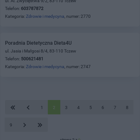
ul. Al. Zwycięstwa 9/2, 83-110 Tczew
Telefon:
603787872
Kategoria:
Zdrowie i medycyna
, numer: 2770
Poradnia Dietetyczna Dieta4U
ul. Jasia i Małgosi 8/4, 83-110 Tczew
Telefon:
500621481
Kategoria:
Zdrowie i medycyna
, numer: 2747
1
2
3
4
5
6
7
8
9
strona 2 z
9