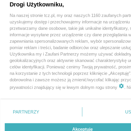
Drogi Użytkowniku,
Na naszej stronie tcz.pl, my oraz naszych 1160 zaufanych par
uzyskujemy dostęp i przechowujemy informacje na urządzeniu 
przetwarzamy dane osobowe, takie jak unikalne identyfikatory,
informacje wysyłane przez urządzenie czy dane przeglądania w
zapewniania spersonalizowanych reklam, wybór spersonalizowa
pomiar reklam i treści, badanie odbiorców oraz ulepszanie usłu
Użytkownika my i Zaufani Partnerzy możemy używać dokładn
geolokalizacyjnych oraz aktywnie skanować charakterystykę u
celów identyfikacji. Ponieważ cenimy Twoją prywatność, prosi
na korzystanie z tych technologii poprzez kliknięcie „Akceptuję”
dobrowolna i zawsze możesz ją zmienić/wycofać klikając przyc
prywatności znajdujący się w lewym dolnym rogu strony
. N
rodzaje przetwarzania danych nie wymagają zgody użytkownik
prawo sprzeciwić się takiemu przetwarzaniu. Preferencje będą 
zastosowania tylko na tej witrynie.
PARTNERZY
US
Zapoznaj się z poniższymi informacjami, abyś mógł świadomie 
komfortowo korzystać z naszych serwisów internetowych. Sz
Akceptuję
informacje dotyczące przetwarzania Twoich danych znajdzies