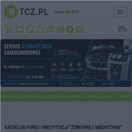
Tczew
21°C
Toggl
naviga
 Gminy Tczew. Na początek Shaun Baker & Jessica Jean
Samochody Go
KATALOG FIRM I INSTYTUCJI "ZDROWIE I MEDYCYNA"