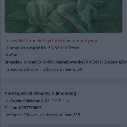
Tczewski Ośrodek Psychoterapii Integratywnej
ul. Armii Krajowej 86 lok. 5B, 83-110 Tczew
Telefon:
BronisławHońca888134533,MartaKowalska731084151,DagmaraZi
Kategoria:
Zdrowie i medycyna
, numer: 2858
Andrzejewski Wiesław Pulmonolog
ul. Wojska Polskiego 5, 83-110 Tczew
Telefon:
0587776858
Kategoria:
Zdrowie i medycyna
, numer: 585