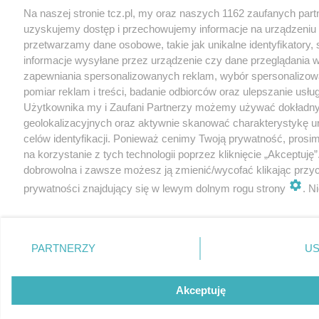
Na naszej stronie tcz.pl, my oraz naszych 1162 zaufanych par
uzyskujemy dostęp i przechowujemy informacje na urządzeniu 
przetwarzamy dane osobowe, takie jak unikalne identyfikatory,
informacje wysyłane przez urządzenie czy dane przeglądania w
zapewniania spersonalizowanych reklam, wybór spersonalizowa
pomiar reklam i treści, badanie odbiorców oraz ulepszanie usłu
Użytkownika my i Zaufani Partnerzy możemy używać dokładn
geolokalizacyjnych oraz aktywnie skanować charakterystykę u
celów identyfikacji. Ponieważ cenimy Twoją prywatność, prosi
na korzystanie z tych technologii poprzez kliknięcie „Akceptuję”
dobrowolna i zawsze możesz ją zmienić/wycofać klikając przyc
prywatności znajdujący się w lewym dolnym rogu strony
. N
rodzaje przetwarzania danych nie wymagają zgody użytkownik
prawo sprzeciwić się takiemu przetwarzaniu. Preferencje będą 
zastosowania tylko na tej witrynie.
PARTNERZY
US
Zapoznaj się z poniższymi informacjami, abyś mógł świadomie 
komfortowo korzystać z naszych serwisów internetowych. Sz
Akceptuję
informacje dotyczące przetwarzania Twoich danych znajdzies
Prywatności
i
Cookies
oraz po kliknięciu w „Ustawienia”.