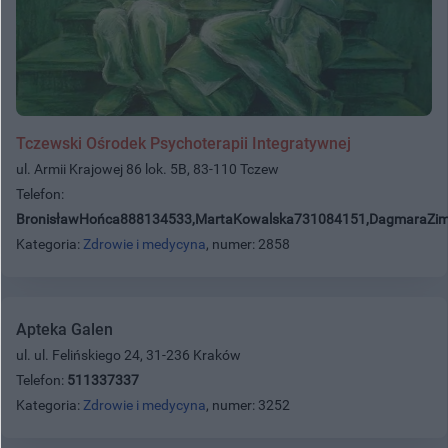
Tczewski Ośrodek Psychoterapii Integratywnej
ul. Armii Krajowej 86 lok. 5B, 83-110 Tczew
Telefon:
BronisławHońca888134533,MartaKowalska731084151,DagmaraZi
Kategoria:
Zdrowie i medycyna
, numer: 2858
Apteka Galen
ul. ul. Felińskiego 24, 31-236 Kraków
Telefon:
511337337
Kategoria:
Zdrowie i medycyna
, numer: 3252