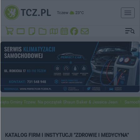
Tczew
23°C
Toggl
naviga
 Gminy Tczew. Na początek Shaun Baker & Jessica Jean
Samochody Go
KATALOG FIRM I INSTYTUCJI "ZDROWIE I MEDYCYNA"