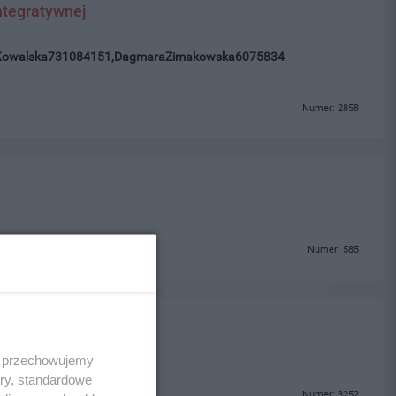
ntegratywnej
Kowalska731084151,DagmaraZimakowska6075834
Numer: 2858
Numer: 585
 i przechowujemy
ory, standardowe
Numer: 3252