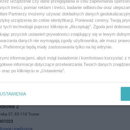
przez urządzenie czy dane przeglądania w celu zapewniania sperson
ych treści, pomiar reklam i treści, badanie odbiorców oraz ulepszan
fani Partnerzy możemy używać dokładnych danych geolokalizacyjn
tykę urządzenia do celów identyfikacji. Ponieważ cenimy Twoją pry
emini
z tych technologii poprzez kliknięcie „Akceptuję”. Zgoda jest dobro
ajowej 74, 83-100 Tczew
ikając przycisk ustawień prywatności znajdujący się w lewym dolny
328003
etwarzania danych nie wymagają zgody użytkownika, ale masz prawo 
. Preferencje będą miały zastosowania tylko na tej witrynie.
drowie i medycyna
szymi informacjami, abyś mógł świadomie i komfortowo korzystać z
gółowe informacje dotyczące przetwarzania Twoich danych znajdzi
s
oraz po kliknięciu w „Ustawienia”.
USTAWIENIA
odłowa 2
wska 37, 83-110 Tczew
301023
drowie i medycyna