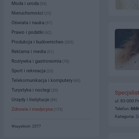
Moda i uroda
(93)
Nieruchomości
(23)
Oświata i nauka
(97)
Prawo i podatki
(62)
Produkcja i budownictwo
(205)
Reklama i media
(51)
Rozrywka i gastronomia
(70)
Sport i rekreacja
(23)
Telekomunikacja i komputery
(60)
Turystyka i noclegi
(20)
Specjslis
Urzędy i Instytucje
(89)
ul. 83-000 P
Telefon:
666
Zdrowie i medycyna
(175)
Kategoria:
Z
Wszystkich: 2377