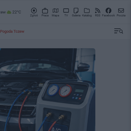
zew
22°C
Zgłoś
Praca
Mapa
TV
Galeria
Katalog
RSS
Facebook
Poczta
Pogoda Tczew