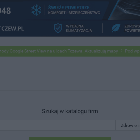
 Street View na ulicach Tczewa. Aktualizują mapy
Pod wpływem alko
Szukaj w katalogu firm