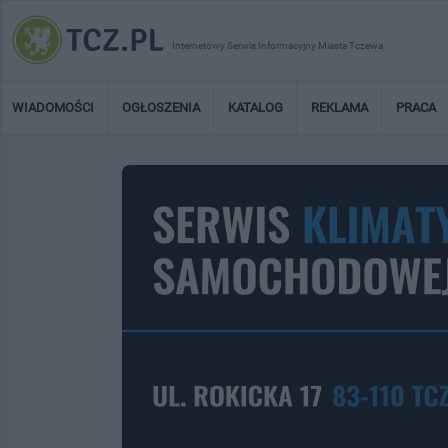
Internetowy Serwis Informacyjny Miasta Tczewa
WIADOMOŚCI
OGŁOSZENIA
KATALOG
REKLAMA
PRACA