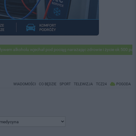
holu wjechał pod pociąg narażając zdrowie i życie ok 500 pasażerów! P
WIADOMOŚCI
CO BĘDZIE
SPORT
TELEWIZJA
TCZ24
POGODA