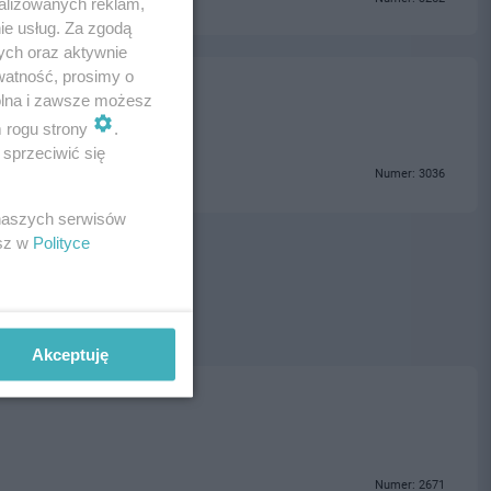
alizowanych reklam,
ie usług. Za zgodą
ych oraz aktywnie
watność, prosimy o
wolna i zawsze możesz
m rogu strony
.
sprzeciwić się
Numer: 3036
 naszych serwisów
esz w
Polityce
Akceptuję
Numer: 2671