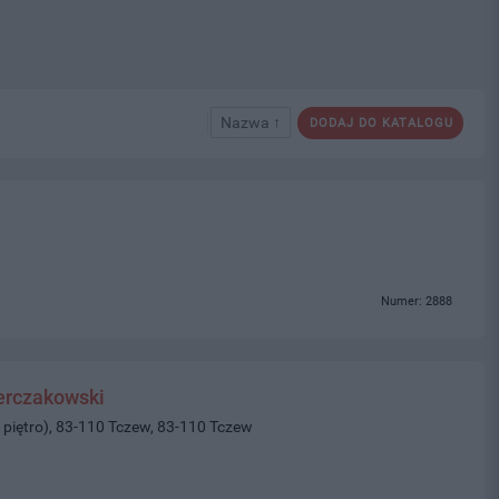
Nazwa ↑
DODAJ DO KATALOGU
Numer: 2888
erczakowski
 piętro), 83-110 Tczew, 83-110 Tczew