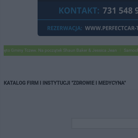
ny Tczew. Na początek Shaun Baker & Jessica Jean
Samochody Google
KATALOG FIRM I INSTYTUCJI "ZDROWIE I MEDYCYNA"