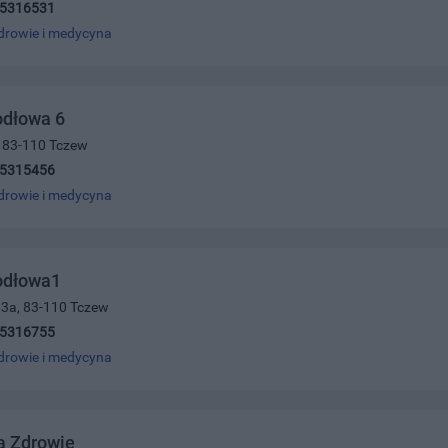
)5316531
drowie i medycyna
odłowa 6
9, 83-110 Tczew
)5315456
drowie i medycyna
odłowa1
13a, 83-110 Tczew
)5316755
drowie i medycyna
a Zdrowie