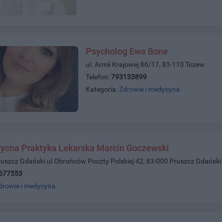
Psycholog Ewa Bone
ul. Armii Krajowej 86/17, 83-110 Tczew
Telefon:
793133899
Kategoria:
Zdrowie i medycyna
tycna Praktyka Lekarska Marcin Goczewski
ruszcz Gdański ul.Obrońców Poczty Polskiej 42, 83-000 Pruszcz Gdański
677553
drowie i medycyna