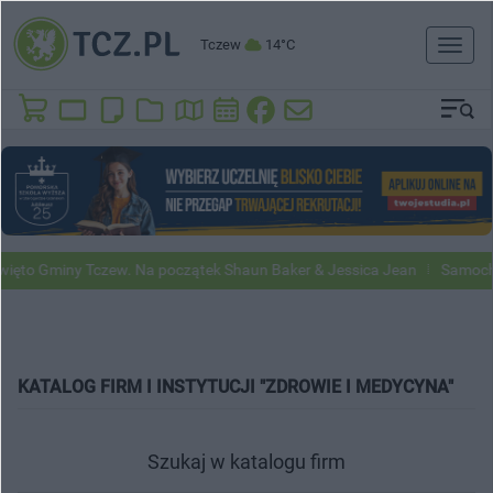
Tczew
14°C
Toggl
naviga
 Gminy Tczew. Na początek Shaun Baker & Jessica Jean
Samochody Go
KATALOG FIRM I INSTYTUCJI "ZDROWIE I MEDYCYNA"
Szukaj w katalogu firm