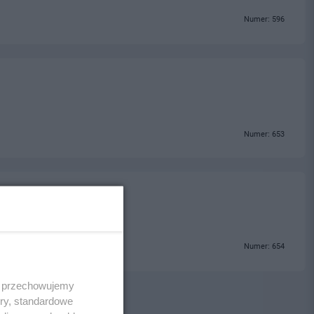
Numer: 596
Numer: 653
Numer: 654
 i przechowujemy
ory, standardowe