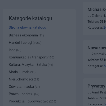
Michasik
ul. Zielona 
Kategorie katalogu
Telefon:
531
Strona główna katalogu
Kategoria:
Z
Biznes i ekonomia
(81)
Handel i usługi
(1067)
Nowakows
Inne
(60)
ul. Żeromsk
Komunikacja i transport
(155)
Telefon:
531
Kultura, Muzyka i Sztuka
(46)
Kategoria:
Z
Moda i uroda
(93)
Nieruchomości
(23)
Prywatny 
Oświata i nauka
(97)
ul. Armii Kr
Prawo i podatki
(62)
Telefon:
533
Produkcja i budownictwo
(205)
Kategoria:
Z