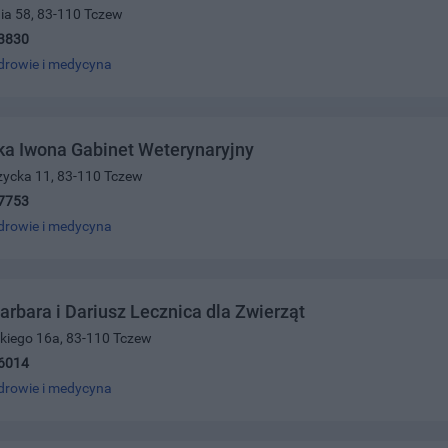
nia 58, 83-110 Tczew
3830
drowie i medycyna
ka Iwona Gabinet Weterynaryjny
zycka 11, 83-110 Tczew
7753
drowie i medycyna
arbara i Dariusz Lecznica dla Zwierząt
skiego 16a, 83-110 Tczew
6014
drowie i medycyna