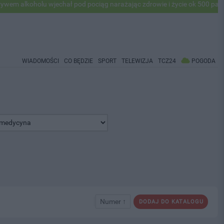
oholu wjechał pod pociąg narażając zdrowie i życie ok 500 pasażerów! 
WIADOMOŚCI
CO BĘDZIE
SPORT
TELEWIZJA
TCZ24
POGODA
Numer ↑
DODAJ DO KATALOGU