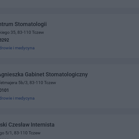
trum Stomatologii
kiego 35, 83-110 Tczew
8292
drowie i medycyna
Agnieszka Gabinet Stomatologiczny
Tetmajera 5b/3, 83-110 Tczew
0101
drowie i medycyna
ki Czesław Internista
ego 5/1, 83-110 Tczew