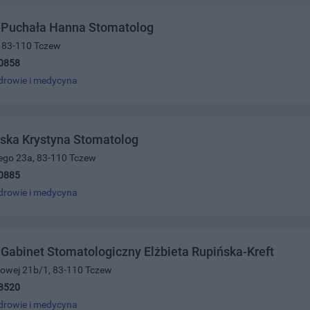
-Puchała Hanna Stomatolog
4, 83-110 Tczew
0858
drowie i medycyna
ka Krystyna Stomatolog
iego 23a, 83-110 Tczew
0885
drowie i medycyna
Gabinet Stomatologiczny Elżbieta Rupińska-Kreft
ajowej 21b/1, 83-110 Tczew
8520
drowie i medycyna