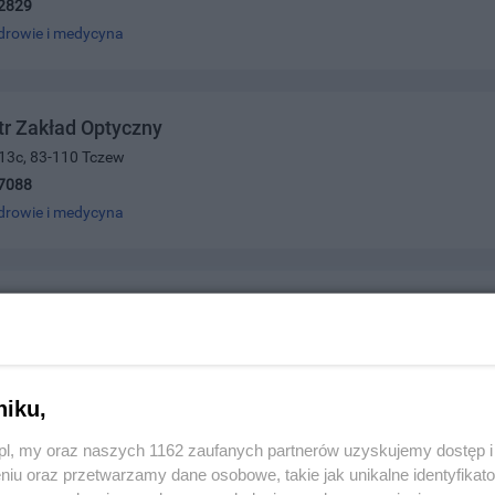
2829
drowie i medycyna
tr Zakład Optyczny
 13c, 83-110 Tczew
7088
drowie i medycyna
Jacek Zakład Optyczny
 3, 83-110 Tczew
2024
drowie i medycyna
niku,
z.pl, my oraz naszych 1162 zaufanych partnerów uzyskujemy dostęp
niu oraz przetwarzamy dane osobowe, takie jak unikalne identyfikat