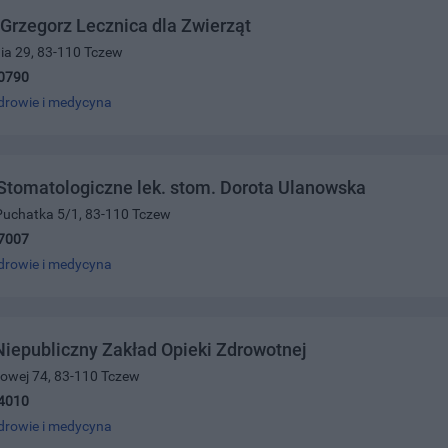
 Grzegorz Lecznica dla Zwierząt
nia 29, 83-110 Tczew
0790
drowie i medycyna
tomatologiczne lek. stom. Dorota Ulanowska
 Puchatka 5/1, 83-110 Tczew
7007
drowie i medycyna
iepubliczny Zakład Opieki Zdrowotnej
ajowej 74, 83-110 Tczew
4010
drowie i medycyna