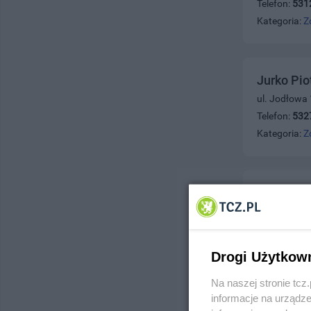
Telefon:
531
Kategoria:
Z
Jurko Pio
ul. Jodłowa
Telefon:
532
Kategoria:
Z
Schleser 
ul. Podgórna
Telefon:
531
Kategoria:
Z
Drogi Użytkow
Na naszej stronie tc
informacje na urządze