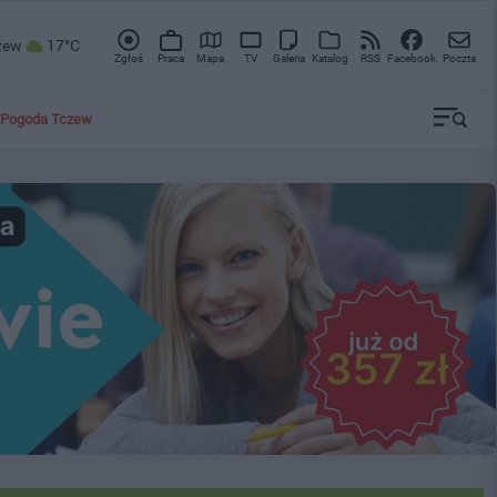
zew
17°C
Zgłoś
Praca
Mapa
TV
Galeria
Katalog
RSS
Facebook
Poczta
Pogoda Tczew