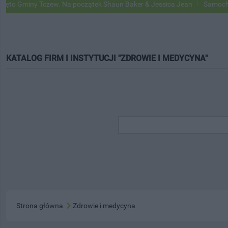
iny Tczew. Na początek Shaun Baker & Jessica Jean
Samochody Googl
KATALOG FIRM I INSTYTUCJI "ZDROWIE I MEDYCYNA"
Strona główna
Zdrowie i medycyna