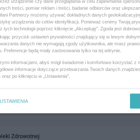
przez urządzenie czy dane przeglądania w celu zapewniania sperson
ych treści, pomiar reklam i treści, badanie odbiorców oraz ulepszan
fani Partnerzy możemy używać dokładnych danych geolokalizacyjn
tykę urządzenia do celów identyfikacji. Ponieważ cenimy Twoją pry
z tych technologii poprzez kliknięcie „Akceptuję”. Zgoda jest dobro
Waldemar i Teresa S.C. Zakład Optyczny
ikając przycisk ustawień prywatności znajdujący się w lewym dolny
8, 83-110 Tczew
etwarzania danych nie wymagają zgody użytkownika, ale masz prawo 
. Preferencje będą miały zastosowania tylko na tej witrynie.
4999
drowie i medycyna
szymi informacjami, abyś mógł świadomie i komfortowo korzystać z
gółowe informacje dotyczące przetwarzania Twoich danych znajdzi
s
oraz po kliknięciu w „Ustawienia”.
oletta Logopeda
20c/9, 83-110 Tczew
USTAWIENIA
6174
drowie i medycyna
ieki Zdrowotnej