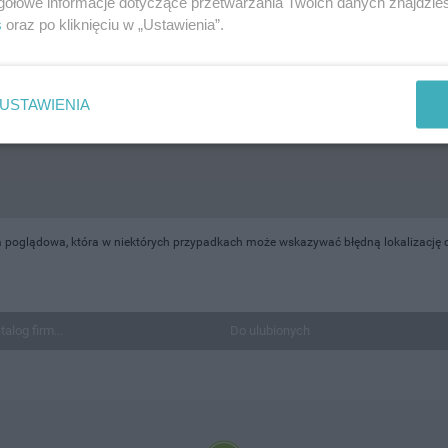
gółowe informacje dotyczące przetwarzania Twoich danych znajdzi
s
oraz po kliknięciu w „Ustawienia”.
USTAWIENIA
 poglądowa, która w niektórych przypadkach może wskazywać błędną lokalizację o
talog firm...
Do ulubionych