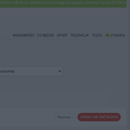
m alkoholu wjechał pod pociąg narażając zdrowie i życie ok 500 pasaże
WIADOMOŚCI
CO BĘDZIE
SPORT
TELEWIZJA
TCZ24
POGODA
Nazwa ↓
DODAJ DO KATALOGU