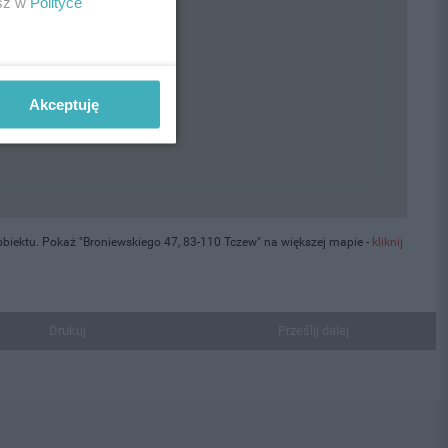
esz w
Polityce
Akceptuję
biektu. Pokaż "Broniewskiego 47, 83-110 Tczew" na większej mapie -
kliknij
Drukuj
Prześlij dalej