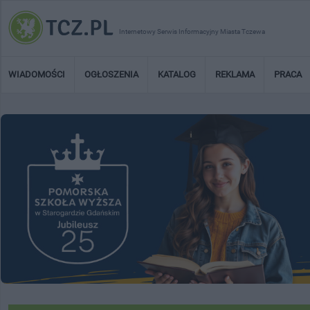
Internetowy Serwis Informacyjny Miasta Tczewa
WIADOMOŚCI
OGŁOSZENIA
KATALOG
REKLAMA
PRACA