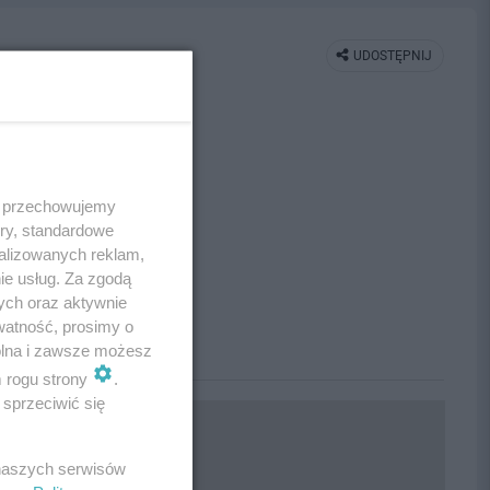
UDOSTĘPNIJ
 i przechowujemy
ory, standardowe
alizowanych reklam,
ie usług. Za zgodą
ych oraz aktywnie
watność, prosimy o
wolna i zawsze możesz
m rogu strony
.
sprzeciwić się
 naszych serwisów