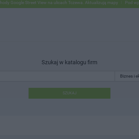
Google Street View na ulicach Tczewa. Aktualizują mapy
Pod wpływe
Szukaj w katalogu firm
SZUKAJ