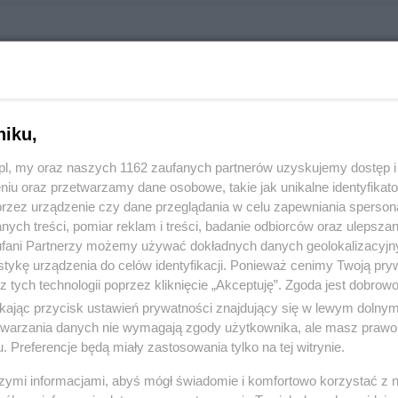
iuro Rachunkowe Teresa Golec
iewskiego 47, 83-110 Tczew
297
niku,
z.pl, my oraz naszych 1162 zaufanych partnerów uzyskujemy dostęp
:
Biznes i ekonomia
niu oraz przetwarzamy dane osobowe, takie jak unikalne identyfikat
przez urządzenie czy dane przeglądania w celu zapewniania sperson
ych treści, pomiar reklam i treści, badanie odbiorców oraz ulepszan
 165, wyświetleń: 1276
fani Partnerzy możemy używać dokładnych danych geolokalizacyjn
tykę urządzenia do celów identyfikacji. Ponieważ cenimy Twoją pry
z tych technologii poprzez kliknięcie „Akceptuję”. Zgoda jest dobro
ŻONA LOKALIZACJA NA MAPIE
ikając przycisk ustawień prywatności znajdujący się w lewym dolny
etwarzania danych nie wymagają zgody użytkownika, ale masz prawo 
. Preferencje będą miały zastosowania tylko na tej witrynie.
szymi informacjami, abyś mógł świadomie i komfortowo korzystać z