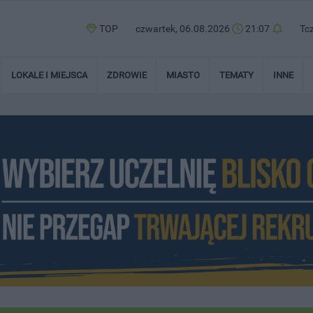
TOP
czwartek, 06.08.2026
21:07
Tc
LOKALE I MIEJSCA
ZDROWIE
MIASTO
TEMATY
INNE