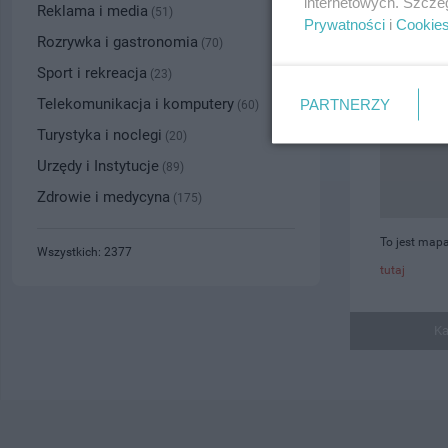
internetowych. Szcze
Reklama i media
(51)
Prywatności
i
Cookie
Rozrywka i gastronomia
(70)
Sport i rekreacja
(23)
Telekomunikacja i komputery
PARTNERZY
(60)
Turystyka i noclegi
(20)
Urzędy i Instytucje
(89)
Zdrowie i medycyna
(175)
To jest mapa
Wszystkich: 2377
tutaj
Ka