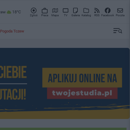
zew
18°C
Zgłoś
Praca
Mapa
TV
Galeria
Katalog
RSS
Facebook
Poczta
Pogoda Tczew