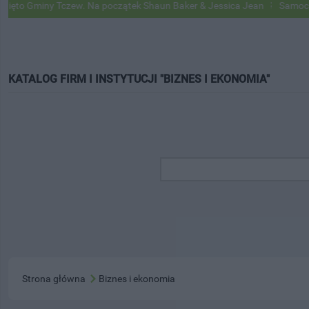
to Gminy Tczew. Na początek Shaun Baker & Jessica Jean
Samochody 
KATALOG FIRM I INSTYTUCJI "BIZNES I EKONOMIA"
Strona główna
Biznes i ekonomia