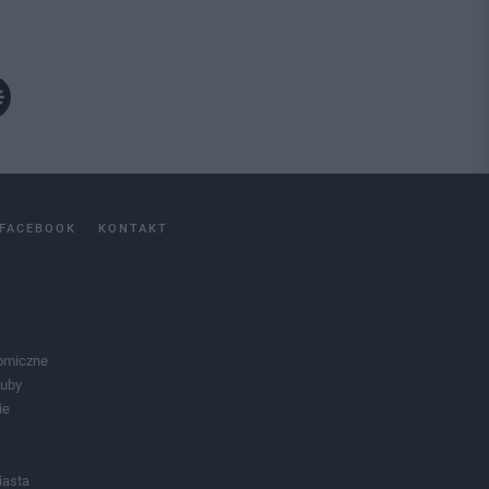
FACEBOOK
KONTAKT
omiczne
luby
ie
iasta