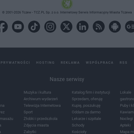
© 2001-2026 Tczew - TCZ.PL Sp. z o.o. Internetowy Serwis Informacyjny Miasta Tczewa
 PRYWATNOŚCI
HOSTING
REKLAMA
WSPÓŁPRACA
RSS
Nasze serwisy
Muzyka i kultura
Katalog firm i instytucji
Lokale
Archiwum wydarzeń
Sprzedam, oferuję
gastron
jna
Telewizja Internetowa
Kupię, poszukuję
Puby i k
rez
Sport
Oddam za darmo
Kawiarn
i masażu
Żłobki i przedszkola
Lekarze i szpitale
Noclegi
a
Zdjęcia miasta
Schody
Apteki
a
Zabytki
Kościoły
Mapa m