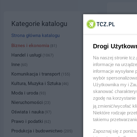
Terra B
Kategorie katalogu
ul. Bron
Strona główna katalogu
5310
Biznes i ekonomia
Drogi Użytkow
(81)
Handel i usługi
(1067)
Na naszej stronie tc
Kategoria
Inne
informacje na urządze
(60)
informacje wysyłane 
Komunikacja i transport
(155)
wybór spersonalizowan
Numer wpisu
Kultura, Muzyka i Sztuka
(46)
Użytkownika my i Zau
skanować charakterys
Moda i uroda
(93)
zgodę na korzystanie 
PRZYBLI
Nieruchomości
(23)
ją zmienić/wycofać kl
Oświata i nauka
(97)
Niektóre rodzaje prz
takiemu przetwarzaniu
Prawo i podatki
(62)
Produkcja i budownictwo
Zapoznaj się z poniż
(205)