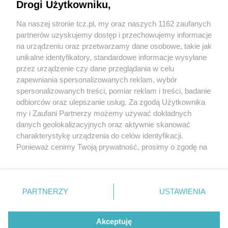
Drogi Użytkowniku,
Na naszej stronie tcz.pl, my oraz naszych 1162 zaufanych
partnerów uzyskujemy dostęp i przechowujemy informacje
na urządzeniu oraz przetwarzamy dane osobowe, takie jak
unikalne identyfikatory, standardowe informacje wysyłane
przez urządzenie czy dane przeglądania w celu
zapewniania spersonalizowanych reklam, wybór
O FIRMIE
POLITYKA PRYWATNOŚCI
HOSTING
spersonalizowanych treści, pomiar reklam i treści, badanie
REKLAMA
WSPÓŁPRACA
RSS
FACEBOOK
KONTAKT
odbiorców oraz ulepszanie usług. Za zgodą Użytkownika
my i Zaufani Partnerzy możemy używać dokładnych
Nasze serwisy
danych geolokalizacyjnych oraz aktywnie skanować
charakterystykę urządzenia do celów identyfikacji.
Aktualności
Muzyka i kultura
Ponieważ cenimy Twoją prywatność, prosimy o zgodę na
Tcz24
Archiwum wydarzeń
korzystanie z tych technologii poprzez kliknięcie
Kronika Policyjna
Telewizja Internetowa
„Akceptuję”. Zgoda jest dobrowolna i zawsze możesz ją
Kalendarz imprez
Sport
zmienić/wycofać klikając przycisk ustawień prywatności
Salony urody i masażu
Żłobki i przedszkola
PARTNERZY
USTAWIENIA
Historia miasta
Zdjęcia miasta
znajdujący się w lewym dolnym rogu strony
. Niektóre
Władze miasta
Zabytki
rodzaje przetwarzania danych nie wymagają zgody
użytkownika, ale masz prawo sprzeciwić się takiemu
Akceptuję
przetwarzaniu. Preferencje będą miały zastosowania tylko