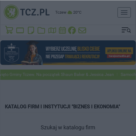
Tczew
20°C
Toggl
naviga
o Gminy Tczew. Na początek Shaun Baker & Jessica Jean
Samochody 
KATALOG FIRM I INSTYTUCJI "BIZNES I EKONOMIA"
Szukaj w katalogu firm