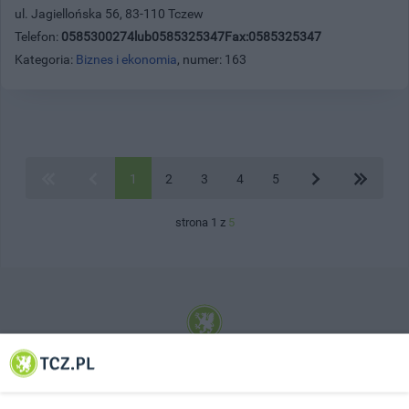
ul. Jagiellońska 56, 83-110 Tczew
Telefon:
0585300274lub0585325347Fax:0585325347
Kategoria:
Biznes i ekonomia
, numer: 163
1
2
3
4
5
strona 1 z
5
© 2001-2026 Tczew - TCZ.PL Sp. z o.o. Internetowy Serwis Informacyjny Miasta
Tczewa