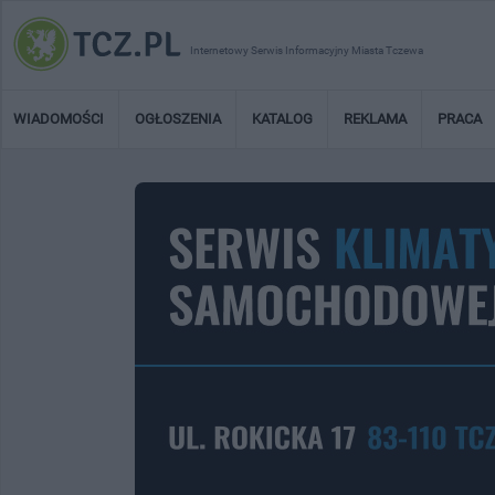
Internetowy Serwis Informacyjny Miasta Tczewa
WIADOMOŚCI
OGŁOSZENIA
KATALOG
REKLAMA
PRACA