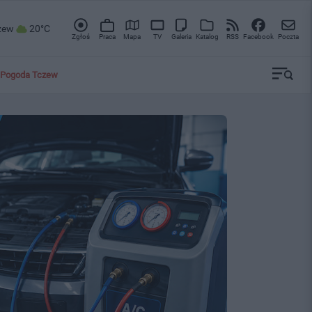
zew
20°C
Zgłoś
Praca
Mapa
TV
Galeria
Katalog
RSS
Facebook
Poczta
Pogoda Tczew