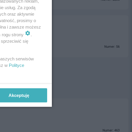
alizowanych reklam,
ie usług. Za zgodą
ych oraz aktywnie
watność, prosimy o
wolna i zawsze możesz
m rogu strony
.
sprzeciwić się
Numer: 56
 naszych serwisów
esz w
Polityce
Akceptuję
Numer: 463