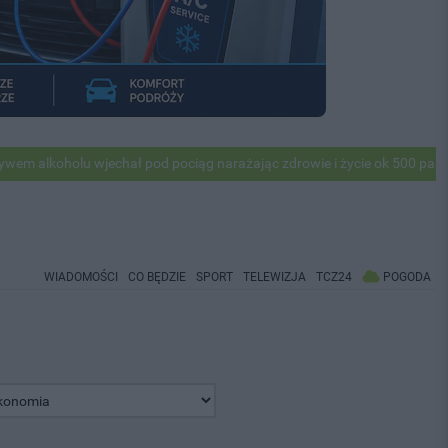
holu wjechał pod pociąg narażając zdrowie i życie ok 500 pasażerów! P
WIADOMOŚCI
CO BĘDZIE
SPORT
TELEWIZJA
TCZ24
POGODA