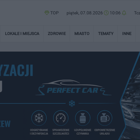
TOP
piątek, 07.08.2026
10:06
Tc
LOKALE I MIEJSCA
ZDROWIE
MIASTO
TEMATY
INNE