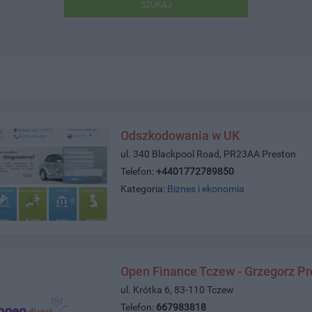
SZUKAJ
Odszkodowania w UK
ul. 340 Blackpool Road, PR23AA Preston
Telefon:
+4401772789850
Kategoria:
Biznes i ekonomia
Open Finance Tczew - Grzegorz P
ul. Krótka 6, 83-110 Tczew
Telefon:
667983818