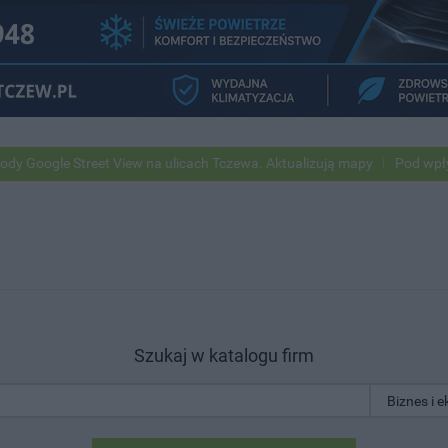
 Street View na ulicach Tczewa. Aktualizują mapy
Pod wpływem alko
Szukaj w katalogu firm