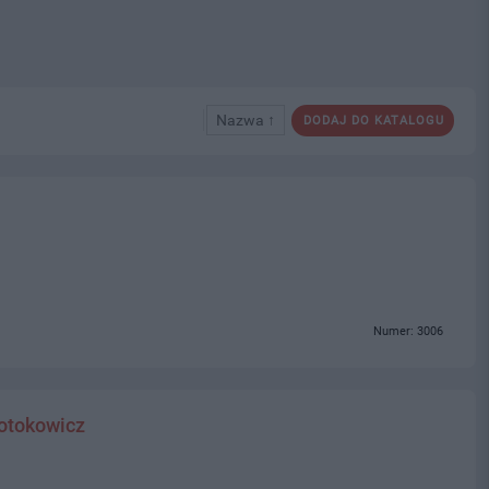
Nazwa ↑
DODAJ DO KATALOGU
Numer: 3006
rotokowicz