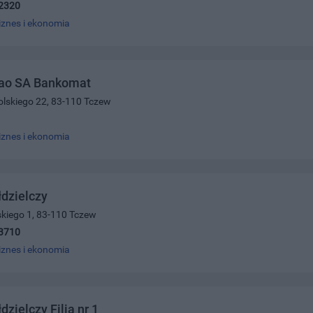
2320
iznes i ekonomia
ao SA Bankomat
olskiego 22, 83-110 Tczew
iznes i ekonomia
dzielczy
skiego 1, 83-110 Tczew
3710
iznes i ekonomia
zielczy Filia nr 1