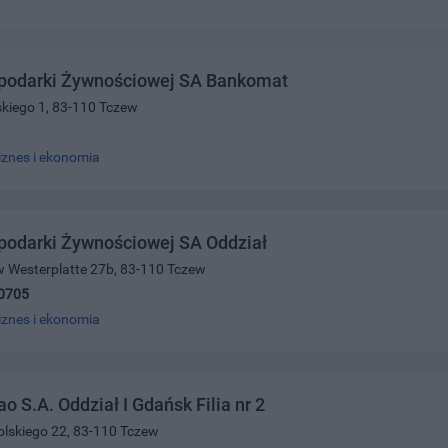
podarki Żywnościowej SA Bankomat
skiego 1, 83-110 Tczew
iznes i ekonomia
podarki Żywnościowej SA Oddział
w Westerplatte 27b, 83-110 Tczew
0705
iznes i ekonomia
o S.A. Oddział I Gdańsk Filia nr 2
olskiego 22, 83-110 Tczew