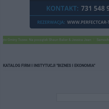
ny Tczew. Na początek Shaun Baker & Jessica Jean
Samochody Google
KATALOG FIRM I INSTYTUCJI "BIZNES I EKONOMIA"