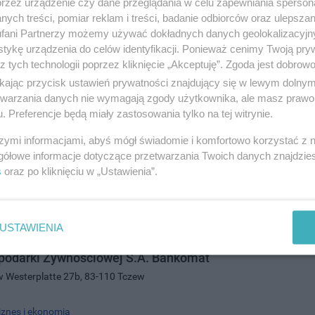
przez urządzenie czy dane przeglądania w celu zapewniania sperson
ych treści, pomiar reklam i treści, badanie odbiorców oraz ulepszan
fani Partnerzy możemy używać dokładnych danych geolokalizacyjn
tykę urządzenia do celów identyfikacji. Ponieważ cenimy Twoją pry
 Spółka Akcyjna Oddział w Tczewie
z tych technologii poprzez kliknięcie „Akceptuję”. Zgoda jest dobro
ra 17, 83-110 Tczew
ikając przycisk ustawień prywatności znajdujący się w lewym dolny
0104
etwarzania danych nie wymagają zgody użytkownika, ale masz prawo 
. Preferencje będą miały zastosowania tylko na tej witrynie.
iznes i ekonomia
szymi informacjami, abyś mógł świadomie i komfortowo korzystać z
gółowe informacje dotyczące przetwarzania Twoich danych znajdzi
s
oraz po kliknięciu w „Ustawienia”.
USTAWIENIA
podarki Żywnościowej S.A. Bankomat
w Westerplatte 27b, 83-110 Tczew
iznes i ekonomia