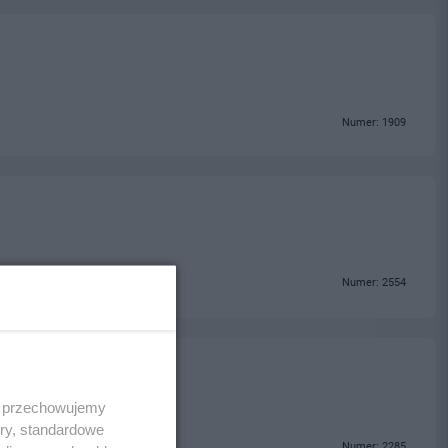
Numer: 1909
Numer: 2554
 i przechowujemy
ory, standardowe
Numer: 2285