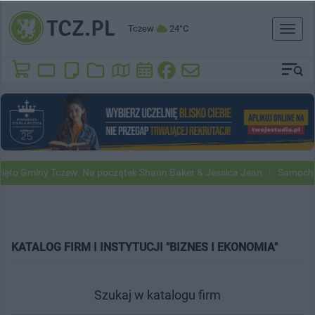
Tczew
24°C
Toggl
naviga
o Gminy Tczew. Na początek Shaun Baker & Jessica Jean
Samochody G
KATALOG FIRM I INSTYTUCJI "BIZNES I EKONOMIA"
Szukaj w katalogu firm