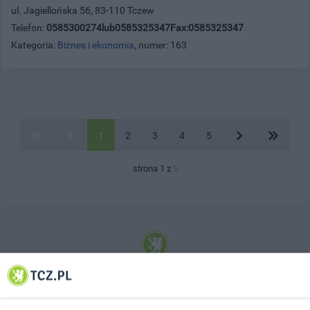
ul. Jagiellońska 56, 83-110 Tczew
Telefon:
0585300274lub0585325347Fax:0585325347
Kategoria:
Biznes i ekonomia
, numer: 163
1
2
3
4
5
strona 1 z
5
© 2001-2026 Tczew - TCZ.PL Sp. z o.o. Internetowy Serwis Informacyjny Miasta
Tczewa