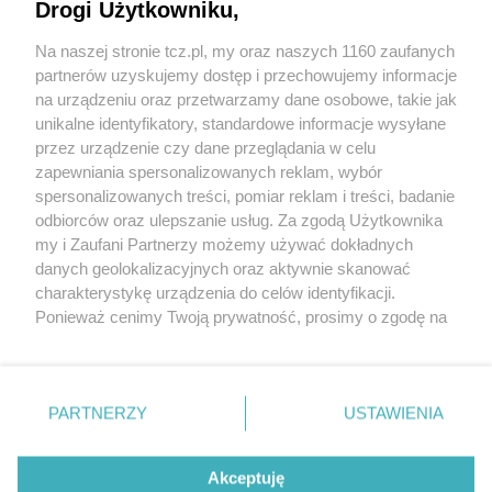
Drogi Użytkowniku,
Na naszej stronie tcz.pl, my oraz naszych 1160 zaufanych
partnerów uzyskujemy dostęp i przechowujemy informacje
na urządzeniu oraz przetwarzamy dane osobowe, takie jak
unikalne identyfikatory, standardowe informacje wysyłane
przez urządzenie czy dane przeglądania w celu
zapewniania spersonalizowanych reklam, wybór
O FIRMIE
POLITYKA PRYWATNOŚCI
HOSTING
spersonalizowanych treści, pomiar reklam i treści, badanie
REKLAMA
WSPÓŁPRACA
RSS
FACEBOOK
KONTAKT
odbiorców oraz ulepszanie usług. Za zgodą Użytkownika
my i Zaufani Partnerzy możemy używać dokładnych
Nasze serwisy
danych geolokalizacyjnych oraz aktywnie skanować
charakterystykę urządzenia do celów identyfikacji.
Aktualności
Muzyka i kultura
Ponieważ cenimy Twoją prywatność, prosimy o zgodę na
Tcz24
Archiwum wydarzeń
korzystanie z tych technologii poprzez kliknięcie
Kronika Policyjna
Telewizja Internetowa
„Akceptuję”. Zgoda jest dobrowolna i zawsze możesz ją
Kalendarz imprez
Sport
zmienić/wycofać klikając przycisk ustawień prywatności
Salony urody i masażu
Żłobki i przedszkola
PARTNERZY
USTAWIENIA
Historia miasta
Zdjęcia miasta
znajdujący się w lewym dolnym rogu strony
. Niektóre
Władze miasta
Zabytki
rodzaje przetwarzania danych nie wymagają zgody
użytkownika, ale masz prawo sprzeciwić się takiemu
Akceptuję
przetwarzaniu. Preferencje będą miały zastosowania tylko