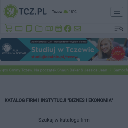
Tczew
18°C
Toggl
naviga
o Gminy Tczew. Na początek Shaun Baker & Jessica Jean
Samochody G
KATALOG FIRM I INSTYTUCJI "BIZNES I EKONOMIA"
Szukaj w katalogu firm