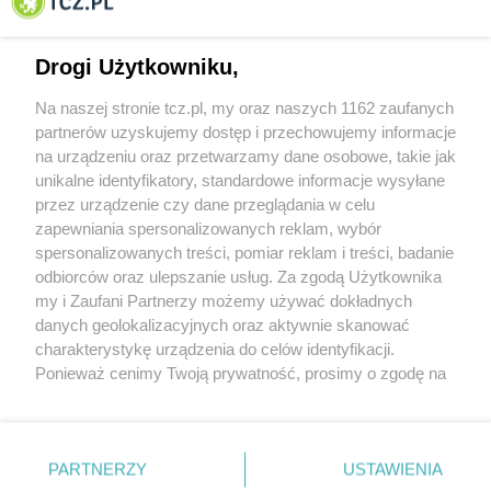
Tczewa
Drogi Użytkowniku,
Na naszej stronie tcz.pl, my oraz naszych 1162 zaufanych
partnerów uzyskujemy dostęp i przechowujemy informacje
na urządzeniu oraz przetwarzamy dane osobowe, takie jak
unikalne identyfikatory, standardowe informacje wysyłane
przez urządzenie czy dane przeglądania w celu
zapewniania spersonalizowanych reklam, wybór
O FIRMIE
POLITYKA PRYWATNOŚCI
HOSTING
spersonalizowanych treści, pomiar reklam i treści, badanie
REKLAMA
WSPÓŁPRACA
RSS
FACEBOOK
KONTAKT
odbiorców oraz ulepszanie usług. Za zgodą Użytkownika
my i Zaufani Partnerzy możemy używać dokładnych
Nasze serwisy
danych geolokalizacyjnych oraz aktywnie skanować
charakterystykę urządzenia do celów identyfikacji.
Aktualności
Muzyka i kultura
Ponieważ cenimy Twoją prywatność, prosimy o zgodę na
Tcz24
Archiwum wydarzeń
korzystanie z tych technologii poprzez kliknięcie
Kronika Policyjna
Telewizja Internetowa
„Akceptuję”. Zgoda jest dobrowolna i zawsze możesz ją
Kalendarz imprez
Sport
zmienić/wycofać klikając przycisk ustawień prywatności
Salony urody i masażu
Żłobki i przedszkola
PARTNERZY
USTAWIENIA
Historia miasta
Zdjęcia miasta
znajdujący się w lewym dolnym rogu strony
. Niektóre