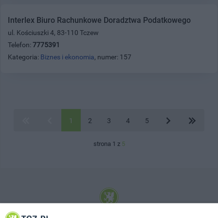
Interlex Biuro Rachunkowe Doradztwa Podatkowego
ul. Kościuszki 4, 83-110 Tczew
Telefon:
7775391
Kategoria:
Biznes i ekonomia
, numer: 157
1
2
3
4
5
strona 1 z
5
© 2001-2026 Tczew - TCZ.PL Sp. z o.o. Internetowy Serwis Informacyjny Miasta