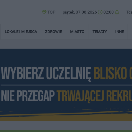
TOP
piątek, 07.08.2026
02:00
Tc
LOKALE I MIEJSCA
ZDROWIE
MIASTO
TEMATY
INNE