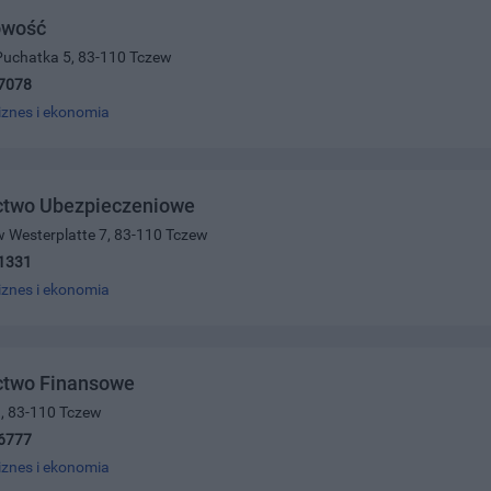
owość
Puchatka 5, 83-110 Tczew
7078
iznes i ekonomia
ctwo Ubezpieczeniowe
 Westerplatte 7, 83-110 Tczew
1331
iznes i ekonomia
ctwo Finansowe
9, 83-110 Tczew
6777
iznes i ekonomia