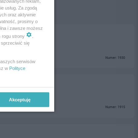
alizowanych reklam,
ie usług. Za zgodą
ych oraz aktywnie
watność, prosimy o
wolna i zawsze możesz
m rogu strony
.
sprzeciwić się
Numer: 1930
 naszych serwisów
esz w
Polityce
Akceptuję
Numer: 1915