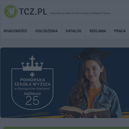
Internetowy Serwis Informacyjny Miasta Tczewa
WIADOMOŚCI
OGŁOSZENIA
KATALOG
REKLAMA
PRACA