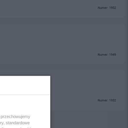
Numer: 1952
Numer: 1949
Numer: 1932
 i przechowujemy
ory, standardowe