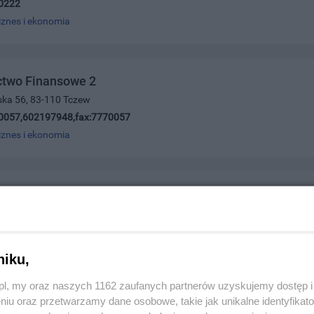
0222
iznes i ekonomia
ctwo Finansowe 2
ńska 56, 83-110 Tczew
0057,602197948,fax:7770057
iznes i ekonomia
Celna BETA Beata Zawadzka-Kowalczyk
16, 83-110 Tczew
8856,608359303,fax:5300771
iznes i ekonomia
niku,
z.pl, my oraz naszych 1162 zaufanych partnerów uzyskujemy dostęp
niu oraz przetwarzamy dane osobowe, takie jak unikalne identyfikat