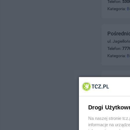
Telefon:
530
Kategoria:
B
Pośredni
ul. Jagiello
Telefon:
777
Kategoria:
B
Agencja 
ul. Rokicka 
Telefon:
533
Kategoria:
B
Drogi Użytkow
Na naszej stronie tc
informacje na urządze