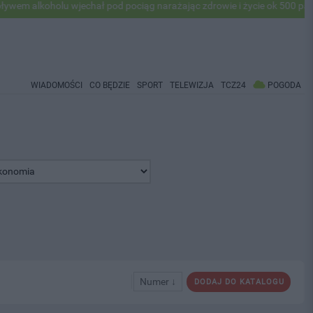
oholu wjechał pod pociąg narażając zdrowie i życie ok 500 pasażerów!
WIADOMOŚCI
CO BĘDZIE
SPORT
TELEWIZJA
TCZ24
POGODA
Numer ↓
DODAJ DO KATALOGU