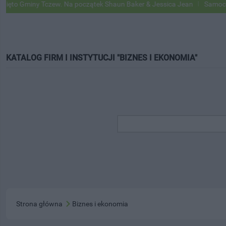
iny Tczew. Na początek Shaun Baker & Jessica Jean
Samochody Goog
KATALOG FIRM I INSTYTUCJI "BIZNES I EKONOMIA"
Strona główna
Biznes i ekonomia