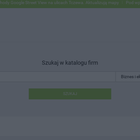
le Street View na ulicach Tczewa. Aktualizują mapy
Pod wpływem alk
Szukaj w katalogu firm
SZUKAJ