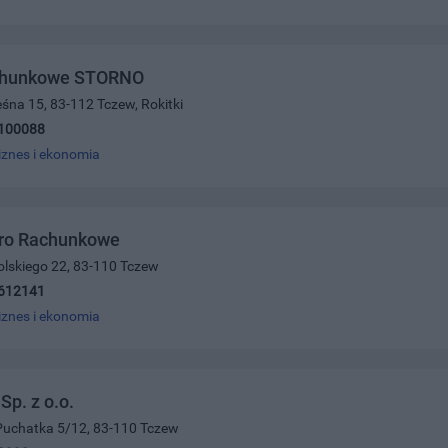
chunkowe STORNO
eśna 15, 83-112 Tczew, Rokitki
100088
iznes i ekonomia
uro Rachunkowe
olskiego 22, 83-110 Tczew
612141
iznes i ekonomia
Sp. z o.o.
 Puchatka 5/12, 83-110 Tczew