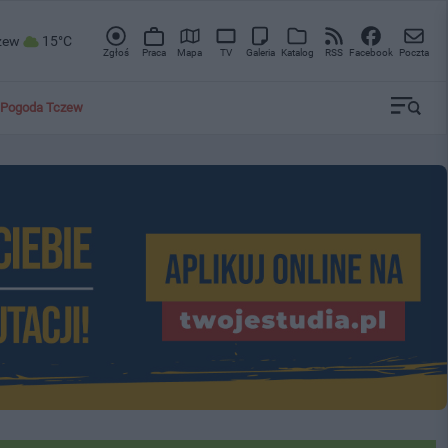
zew
15°C
Zgłoś
Praca
Mapa
TV
Galeria
Katalog
RSS
Facebook
Poczta
Pogoda Tczew