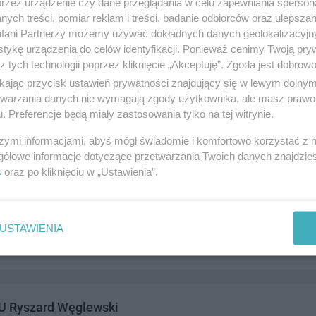
przez urządzenie czy dane przeglądania w celu zapewniania sperson
ych treści, pomiar reklam i treści, badanie odbiorców oraz ulepszan
fani Partnerzy możemy używać dokładnych danych geolokalizacyjn
tykę urządzenia do celów identyfikacji. Ponieważ cenimy Twoją pry
z tych technologii poprzez kliknięcie „Akceptuję”. Zgoda jest dobro
dnictwo Finansowe
ikając przycisk ustawień prywatności znajdujący się w lewym dolny
2/41 (Manhattan, budynek za sklepem Sakor), 83-110 Tczew
etwarzania danych nie wymagają zgody użytkownika, ale masz prawo 
. Preferencje będą miały zastosowania tylko na tej witrynie.
5617,511812564,fax:5325617
iznes i ekonomia
szymi informacjami, abyś mógł świadomie i komfortowo korzystać z
gółowe informacje dotyczące przetwarzania Twoich danych znajdzi
s
oraz po kliknięciu w „Ustawienia”.
enia ERGO HESTIA S.A. Piotr Giełdon
ego 12d/50 , 83-110 Tczew
USTAWIENIA
iznes i ekonomia
U Ryszard Węglewski