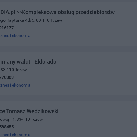
IA.pl >>Kompleksowa obsług przedsiębiorstw
ego Kapturka 4d/5, 83-110 Tczew
216177
iznes i ekonomia
miany walut - Eldorado
2, 83-110 Tczew
770363
iznes i ekonomia
ce Tomasz Wędzikowski
ajowej 14, 83-110 Tczew
568485
iznes i ekonomia