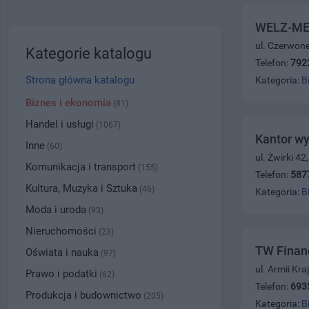
WELZ-MED
ul. Czerwon
Kategorie katalogu
Telefon:
792
Strona główna katalogu
Kategoria:
B
Biznes i ekonomia
(81)
Handel i usługi
(1067)
Kantor wy
Inne
(60)
ul. Żwirki 4
Komunikacja i transport
(155)
Telefon:
587
Kultura, Muzyka i Sztuka
(46)
Kategoria:
B
Moda i uroda
(93)
Nieruchomości
(23)
TW Finan
Oświata i nauka
(97)
ul. Armii Kr
Prawo i podatki
(62)
Telefon:
693
Produkcja i budownictwo
(205)
Kategoria:
B