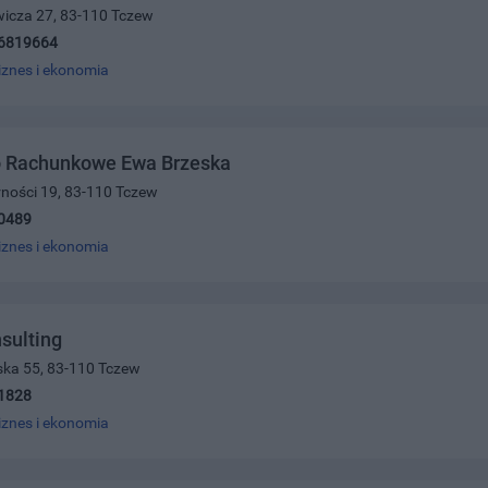
wicza 27, 83-110 Tczew
6819664
iznes i ekonomia
o Rachunkowe Ewa Brzeska
arności 19, 83-110 Tczew
0489
iznes i ekonomia
sulting
ńska 55, 83-110 Tczew
1828
iznes i ekonomia