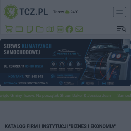
Tczew
24°C
Toggl
naviga
to Gminy Tczew. Na początek Shaun Baker & Jessica Jean
Samochody
KATALOG FIRM I INSTYTUCJI "BIZNES I EKONOMIA"