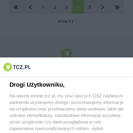
1
2
3
4
5
strona 4 z
5
© 2001-2026 Tczew - TCZ.PL Sp. z o.o. Internetowy Serwis Informacyjny Miasta
Tczewa
Drogi Użytkowniku,
Na naszej stronie tcz.pl, my oraz naszych 1162 zaufanych
partnerów uzyskujemy dostęp i przechowujemy informacje
na urządzeniu oraz przetwarzamy dane osobowe, takie jak
unikalne identyfikatory, standardowe informacje wysyłane
przez urządzenie czy dane przeglądania w celu
zapewniania spersonalizowanych reklam, wybór
O FIRMIE
POLITYKA PRYWATNOŚCI
HOSTING