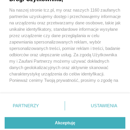
Na naszej stronie tcz.pl, my oraz naszych 1160 zaufanych
partnerów uzyskujemy dostęp i przechowujemy informacje
na urządzeniu oraz przetwarzamy dane osobowe, takie jak
unikalne identyfikatory, standardowe informacje wysyłane
przez urządzenie czy dane przeglądania w celu
zapewniania spersonalizowanych reklam, wybór
O FIRMIE
POLITYKA PRYWATNOŚCI
HOSTING
spersonalizowanych treści, pomiar reklam i treści, badanie
REKLAMA
WSPÓŁPRACA
RSS
FACEBOOK
KONTAKT
odbiorców oraz ulepszanie usług. Za zgodą Użytkownika
my i Zaufani Partnerzy możemy używać dokładnych
Nasze serwisy
danych geolokalizacyjnych oraz aktywnie skanować
charakterystykę urządzenia do celów identyfikacji.
Aktualności
Muzyka i kultura
Ponieważ cenimy Twoją prywatność, prosimy o zgodę na
Tcz24
Archiwum wydarzeń
korzystanie z tych technologii poprzez kliknięcie
Kronika Policyjna
Telewizja Internetowa
„Akceptuję”. Zgoda jest dobrowolna i zawsze możesz ją
Kalendarz imprez
Sport
zmienić/wycofać klikając przycisk ustawień prywatności
Salony urody i masażu
Żłobki i przedszkola
PARTNERZY
USTAWIENIA
Historia miasta
Zdjęcia miasta
znajdujący się w lewym dolnym rogu strony
. Niektóre
Władze miasta
Zabytki
rodzaje przetwarzania danych nie wymagają zgody
użytkownika, ale masz prawo sprzeciwić się takiemu
Akceptuję
przetwarzaniu. Preferencje będą miały zastosowania tylko