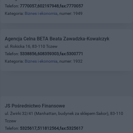
Telefon:
7770057,602197948,fax:7770057
Kategoria:
Biznes i ekonomia
, numer: 1949
Agencja Celna BETA Beata Zawadzka-Kowalczyk
ul. Rokicka 16, 83-110 Tczew
Telefon:
5338856,608359303,fax:5300771
Kategoria:
Biznes i ekonomia
, numer: 1932
JS Pośrednictwo Finansowe
ul. Żwirki 32/41 (Manhattan, budynek za sklepem Sakor), 83-110
Tczew
Telefon:
5325617,511812564,fax:5325617