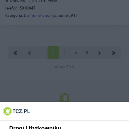
ul. Norwida 12, 83-110 Tczew
Telefon:
5310447
Kategoria:
Biznes i ekonomia
, numer: 917
1
2
3
4
5
strona 2 z
5
© 2001-2026 Tczew - TCZ.PL Sp. z o.o. Internetowy Serwis Informacyjny Miasta
Tczewa
Drogi Użytkowniku,