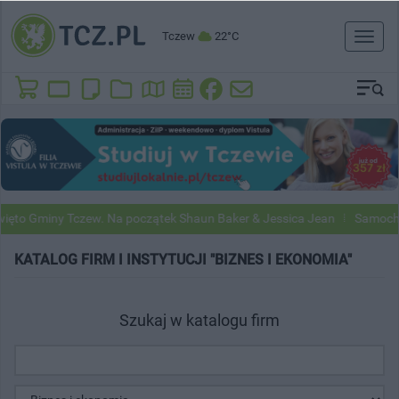
Tczew
22°C
Toggl
naviga
to Gminy Tczew. Na początek Shaun Baker & Jessica Jean
Samochody 
KATALOG FIRM I INSTYTUCJI "BIZNES I EKONOMIA"
Szukaj w katalogu firm