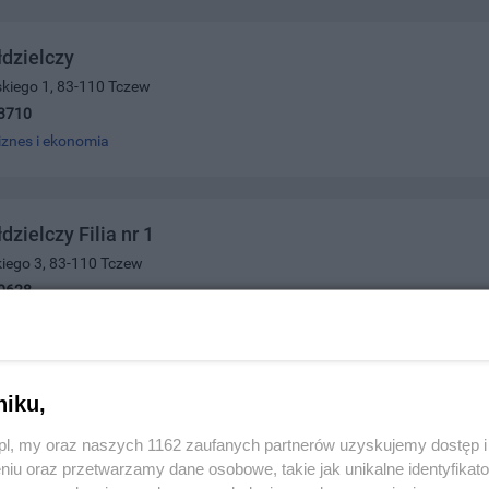
dzielczy
skiego 1, 83-110 Tczew
3710
iznes i ekonomia
zielczy Filia nr 1
iego 3, 83-110 Tczew
0628
iznes i ekonomia
niku,
Gdański S.A. Oddział I
 12, 83-110 Tczew
z.pl, my oraz naszych 1162 zaufanych partnerów uzyskujemy dostęp
0502
niu oraz przetwarzamy dane osobowe, takie jak unikalne identyfikat