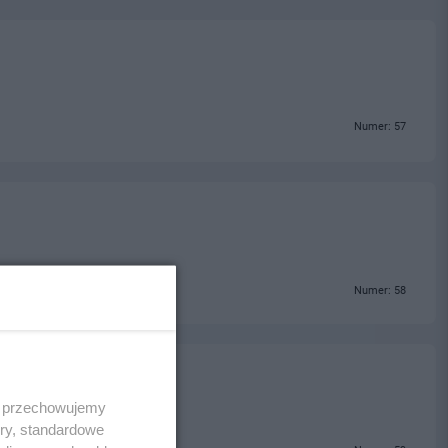
Numer: 57
Numer: 58
 i przechowujemy
ory, standardowe