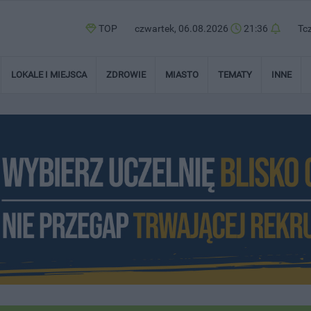
TOP
czwartek, 06.08.2026
21:36
Tc
LOKALE I MIEJSCA
ZDROWIE
MIASTO
TEMATY
INNE