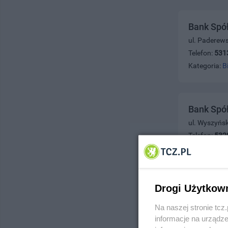
Bank Spół
ul. Paderew
Telefon:
531
Kategoria:
B
Bank Spółd
ul. Wyszyńsk
Telefon:
532
Kategoria:
B
Drogi Użytkow
BIG Bank 
ul. Łazienna
Na naszej stronie tc
Telefon:
532
informacje na urządze