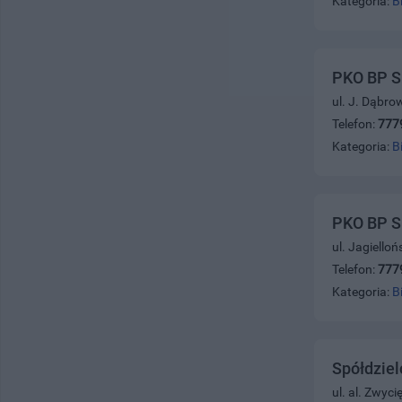
Kategoria:
B
PKO BP S.
ul. J. Dąbro
Telefon:
777
Kategoria:
B
PKO BP S.
ul. Jagiello
Telefon:
777
Kategoria:
B
Spółdziel
ul. al. Zwyc