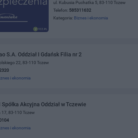
ul. Kubusia Puchatka 5, 83-110 Tczew
Telefon:
585311632
Kategoria:
Biznes i ekonomia
o S.A. Oddział I Gdańsk Filia nr 2
olskiego 22, 83-110 Tczew
2320
iznes i ekonomia
 Spółka Akcyjna Oddział w Tczewie
ra 17, 83-110 Tczew
0104
iznes i ekonomia