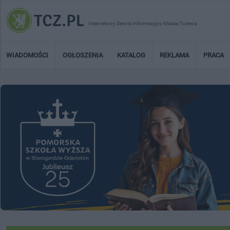
Internetowy Serwis Informacyjny Miasta Tczewa
WIADOMOŚCI
OGŁOSZENIA
KATALOG
REKLAMA
PRACA