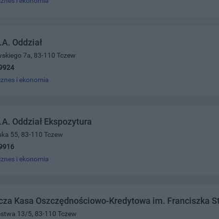
iznes i ekonomia
A. Oddział
wskiego 7a, 83-110 Tczew
9924
iznes i ekonomia
A. Oddział Ekspozytura
ńska 55, 83-110 Tczew
9916
iznes i ekonomia
cza Kasa Oszczędnościowo-Kredytowa im. Franciszka Ste
ięstwa 13/5, 83-110 Tczew