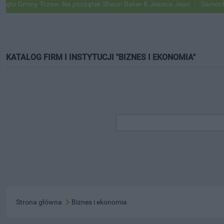
iny Tczew. Na początek Shaun Baker & Jessica Jean
Samochody Googl
KATALOG FIRM I INSTYTUCJI "BIZNES I EKONOMIA"
Strona główna
Biznes i ekonomia