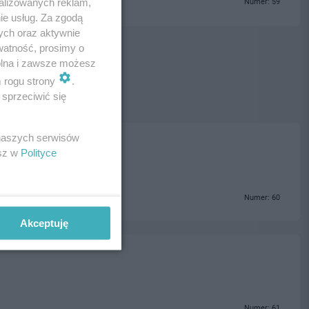
alizowanych reklam,
Numer: 59
ie usług. Za zgodą
ych oraz aktywnie
watność, prosimy o
wolna i zawsze możesz
m rogu strony
.
sprzeciwić się
 naszych serwisów
esz w
Polityce
Numer: 60
Akceptuję
Numer: 61