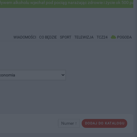
oholu wjechał pod pociąg narażając zdrowie i życie ok 500 pasażerów! 
WIADOMOŚCI
CO BĘDZIE
SPORT
TELEWIZJA
TCZ24
POGODA
Numer ↑
DODAJ DO KATALOGU