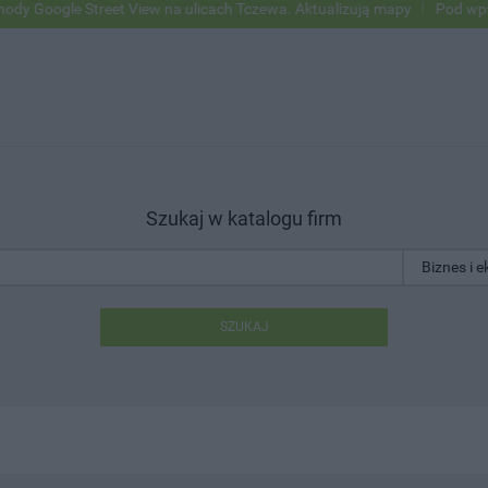
e Street View na ulicach Tczewa. Aktualizują mapy
Pod wpływem alk
Szukaj w katalogu firm
SZUKAJ