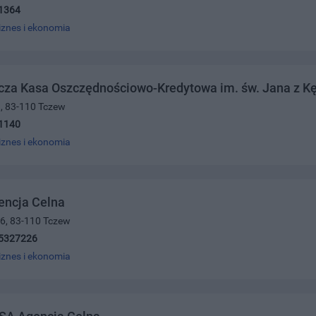
1364
iznes i ekonomia
cza Kasa Oszczędnościowo-Kredytowa im. św. Jana z Kęt
9, 83-110 Tczew
1140
iznes i ekonomia
encja Celna
16, 83-110 Tczew
5327226
iznes i ekonomia