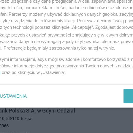
przez urządzenie czy dane przeglądania w celu zapewniania sperson
iznes i ekonomia
ych treści, pomiar reklam i treści, badanie odbiorców oraz ulepszan
fani Partnerzy możemy używać dokładnych danych geolokalizacyjn
tykę urządzenia do celów identyfikacji. Ponieważ cenimy Twoją pry
z tych technologii poprzez kliknięcie „Akceptuję”. Zgoda jest dobro
ikając przycisk ustawień prywatności znajdujący się w lewym dolny
etwarzania danych nie wymagają zgody użytkownika, ale masz prawo 
. Preferencje będą miały zastosowania tylko na tej witrynie.
szymi informacjami, abyś mógł świadomie i komfortowo korzystać z
Gdański S.A. Oddział II Ekspozytura
gółowe informacje dotyczące przetwarzania Twoich danych znajdzi
0, 83-110 Tczew
s
oraz po kliknięciu w „Ustawienia”.
5988
iznes i ekonomia
USTAWIENIA
nk Polska S.A. w Gdyni Oddział
/10, 83-110 Tczew
0066