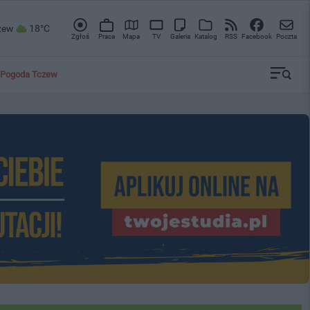
zew
18°C
Zgłoś
Praca
Mapa
TV
Galeria
Katalog
RSS
Facebook
Poczta
Pogoda Tczew