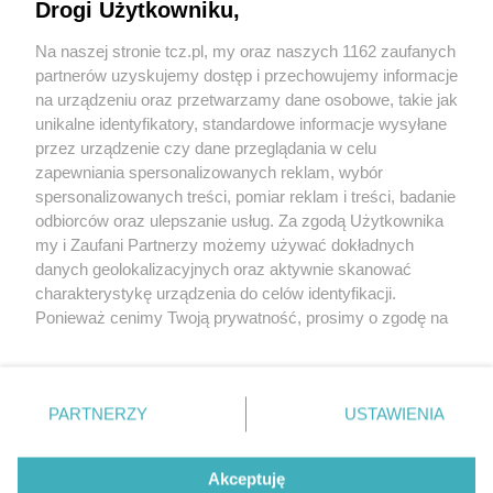
Drogi Użytkowniku,
Na naszej stronie tcz.pl, my oraz naszych 1162 zaufanych
partnerów uzyskujemy dostęp i przechowujemy informacje
na urządzeniu oraz przetwarzamy dane osobowe, takie jak
unikalne identyfikatory, standardowe informacje wysyłane
przez urządzenie czy dane przeglądania w celu
zapewniania spersonalizowanych reklam, wybór
O FIRMIE
POLITYKA PRYWATNOŚCI
HOSTING
spersonalizowanych treści, pomiar reklam i treści, badanie
REKLAMA
WSPÓŁPRACA
RSS
FACEBOOK
KONTAKT
odbiorców oraz ulepszanie usług. Za zgodą Użytkownika
my i Zaufani Partnerzy możemy używać dokładnych
Nasze serwisy
danych geolokalizacyjnych oraz aktywnie skanować
charakterystykę urządzenia do celów identyfikacji.
Aktualności
Muzyka i kultura
Ponieważ cenimy Twoją prywatność, prosimy o zgodę na
Tcz24
Archiwum wydarzeń
korzystanie z tych technologii poprzez kliknięcie
Kronika Policyjna
Telewizja Internetowa
„Akceptuję”. Zgoda jest dobrowolna i zawsze możesz ją
Kalendarz imprez
Sport
zmienić/wycofać klikając przycisk ustawień prywatności
Salony urody i masażu
Żłobki i przedszkola
PARTNERZY
USTAWIENIA
Historia miasta
Zdjęcia miasta
znajdujący się w lewym dolnym rogu strony
. Niektóre
Władze miasta
Zabytki
rodzaje przetwarzania danych nie wymagają zgody
użytkownika, ale masz prawo sprzeciwić się takiemu
Akceptuję
przetwarzaniu. Preferencje będą miały zastosowania tylko