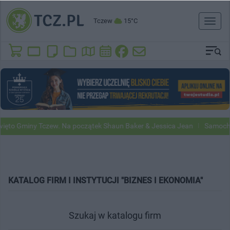
Tczew
15°C
Toggl
naviga
to Gminy Tczew. Na początek Shaun Baker & Jessica Jean
Samochody 
KATALOG FIRM I INSTYTUCJI "BIZNES I EKONOMIA"
Szukaj w katalogu firm