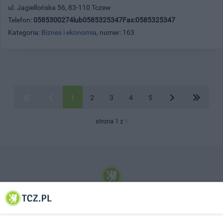
ul. Jagiellońska 56, 83-110 Tczew
Telefon:
0585300274lub0585325347Fax:0585325347
Kategoria:
Biznes i ekonomia
, numer: 163
1
2
3
4
5
strona 1 z
5
© 2001-2026 Tczew - TCZ.PL Sp. z o.o. Internetowy Serwis Informacyjny Miasta
Tczewa