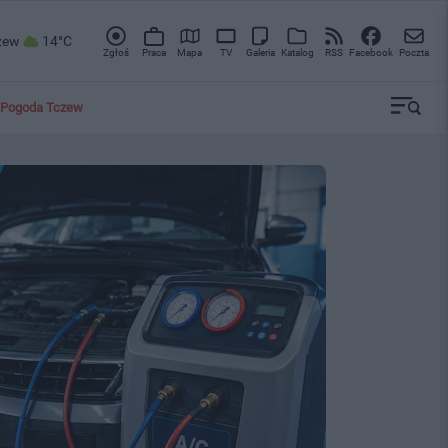
zew
14°C
Zgłoś
Praca
Mapa
TV
Galeria
Katalog
RSS
Facebook
Poczta
Pogoda Tczew