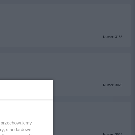
Numer: 3186
Numer: 3023
 i przechowujemy
ory, standardowe
Numer: 3018