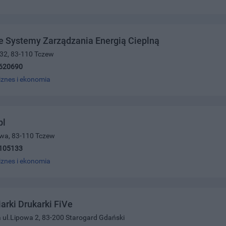
e Systemy Zarządzania Energią Cieplną
 32, 83-110 Tczew
620690
iznes i ekonomia
pl
owa, 83-110 Tczew
105133
iznes i ekonomia
arki Drukarki FiVe
 ul.Lipowa 2, 83-200 Starogard Gdański