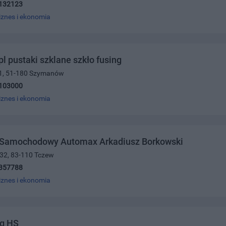
132123
iznes i ekonomia
pl pustaki szklane szkło fusing
11, 51-180 Szymanów
103000
iznes i ekonomia
 Samochodowy Automax Arkadiusz Borkowski
 32, 83-110 Tczew
357788
iznes i ekonomia
ng HS