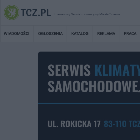
Internetowy Serwis Informacyjny Miasta Tczewa
WIADOMOŚCI
OGŁOSZENIA
KATALOG
REKLAMA
PRACA