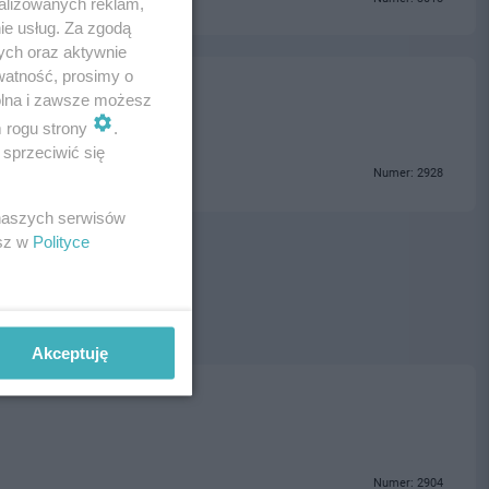
alizowanych reklam,
ie usług. Za zgodą
ych oraz aktywnie
watność, prosimy o
wolna i zawsze możesz
m rogu strony
.
sprzeciwić się
Numer: 2928
 naszych serwisów
esz w
Polityce
Akceptuję
Numer: 2904