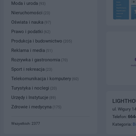
Moda i uroda
(93)
Nieruchomości
(23)
Oświata i nauka
(97)
Prawo i podatki
(62)
Produkcja i budownictwo
(205)
Reklama i media
(51)
Rozrywka i gastronomia
(70)
Sport i rekreacja
(23)
Telekomunikacja i komputery
(60)
Turystyka i noclegi
(20)
Urzędy i Instytucje
(89)
LIGHTHOU
Zdrowie i medycyna
(175)
ul. Wigury 1
Telefon:
664
Wszystkich: 2377
Kategoria:
B