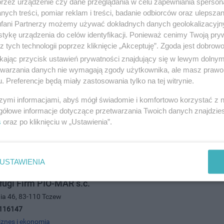
przez urządzenie czy dane przeglądania w celu zapewniania sperson
ych treści, pomiar reklam i treści, badanie odbiorców oraz ulepszan
fani Partnerzy możemy używać dokładnych danych geolokalizacyjn
tykę urządzenia do celów identyfikacji. Ponieważ cenimy Twoją pry
Finansowo-Ubezpieczeniowe
z tych technologii poprzez kliknięcie „Akceptuję”. Zgoda jest dobro
ego 12d/54, 83-110 Tczew
ikając przycisk ustawień prywatności znajdujący się w lewym dolny
555225
etwarzania danych nie wymagają zgody użytkownika, ale masz prawo 
. Preferencje będą miały zastosowania tylko na tej witrynie.
iznes i ekonomia
szymi informacjami, abyś mógł świadomie i komfortowo korzystać z
gółowe informacje dotyczące przetwarzania Twoich danych znajdzi
s
oraz po kliknięciu w „Ustawienia”.
USTAWIENIA
ługi Firm PIO-MAR s.c.
nia 46, 83-110 Tczew
116147
iznes i ekonomia