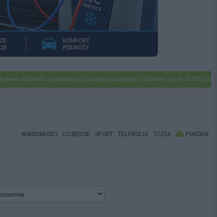
oholu wjechał pod pociąg narażając zdrowie i życie ok 500 pasażerów!
WIADOMOŚCI
CO BĘDZIE
SPORT
TELEWIZJA
TCZ24
POGODA