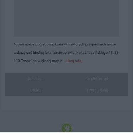
To jest mapa poglądowa, która w niektórych przypadkach może
wskazywać błędną lokalizację obiektu. Pokaż "Jasińskiego 13, 83-
110 Tczew" na większej mapie -
kliknij tutaj
Katalog...
Do ulubionych
Drukuj
Prześlij dalej