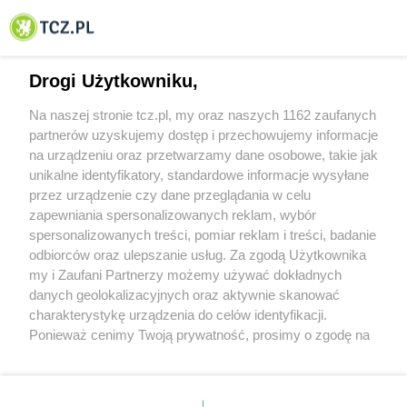
© 2001-2026 Tczew - TCZ.PL Sp. z o.o. Internetowy Serwis Informacyjny Miasta
Tczewa
Drogi Użytkowniku,
Na naszej stronie tcz.pl, my oraz naszych 1162 zaufanych
partnerów uzyskujemy dostęp i przechowujemy informacje
na urządzeniu oraz przetwarzamy dane osobowe, takie jak
unikalne identyfikatory, standardowe informacje wysyłane
przez urządzenie czy dane przeglądania w celu
zapewniania spersonalizowanych reklam, wybór
O FIRMIE
POLITYKA PRYWATNOŚCI
HOSTING
spersonalizowanych treści, pomiar reklam i treści, badanie
REKLAMA
WSPÓŁPRACA
RSS
FACEBOOK
KONTAKT
odbiorców oraz ulepszanie usług. Za zgodą Użytkownika
my i Zaufani Partnerzy możemy używać dokładnych
Nasze serwisy
danych geolokalizacyjnych oraz aktywnie skanować
charakterystykę urządzenia do celów identyfikacji.
Aktualności
Muzyka i kultura
Ponieważ cenimy Twoją prywatność, prosimy o zgodę na
Tcz24
Archiwum wydarzeń
korzystanie z tych technologii poprzez kliknięcie
Kronika Policyjna
Telewizja Internetowa
„Akceptuję”. Zgoda jest dobrowolna i zawsze możesz ją
Kalendarz imprez
Sport
zmienić/wycofać klikając przycisk ustawień prywatności
Salony urody i masażu
Żłobki i przedszkola