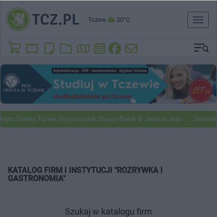
Tczew
20°C
Toggl
naviga
ięto Gminy Tczew. Na początek Shaun Baker & Jessica Jean
Samochod
KATALOG FIRM I INSTYTUCJI "ROZRYWKA I
GASTRONOMIA"
Szukaj w katalogu firm