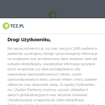
© 2001-2026 Tczew - TCZ.PL Sp. z o.o. Internetowy Serwis Informacyjny Miasta
Tczewa
Drogi Użytkowniku,
Na naszej stronie tcz.pl, my oraz naszych 1160 zaufanych
partnerów uzyskujemy dostęp i przechowujemy informacje
na urządzeniu oraz przetwarzamy dane osobowe, takie jak
unikalne identyfikatory, standardowe informacje wysyłane
przez urządzenie czy dane przeglądania w celu
zapewniania spersonalizowanych reklam, wybór
O FIRMIE
POLITYKA PRYWATNOŚCI
HOSTING
spersonalizowanych treści, pomiar reklam i treści, badanie
REKLAMA
WSPÓŁPRACA
RSS
FACEBOOK
KONTAKT
odbiorców oraz ulepszanie usług. Za zgodą Użytkownika
my i Zaufani Partnerzy możemy używać dokładnych
Nasze serwisy
danych geolokalizacyjnych oraz aktywnie skanować
charakterystykę urządzenia do celów identyfikacji.
Aktualności
Muzyka i kultura