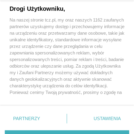
Drogi Użytkowniku,
Na naszej stronie tcz.pl, my oraz naszych 1162 zaufanych
partnerów uzyskujemy dostęp i przechowujemy informacje
na urządzeniu oraz przetwarzamy dane osobowe, takie jak
unikalne identyfikatory, standardowe informacje wysyłane
przez urządzenie czy dane przeglądania w celu
zapewniania spersonalizowanych reklam, wybór
O FIRMIE
POLITYKA PRYWATNOŚCI
HOSTING
spersonalizowanych treści, pomiar reklam i treści, badanie
REKLAMA
WSPÓŁPRACA
RSS
FACEBOOK
KONTAKT
odbiorców oraz ulepszanie usług. Za zgodą Użytkownika
my i Zaufani Partnerzy możemy używać dokładnych
Nasze serwisy
danych geolokalizacyjnych oraz aktywnie skanować
charakterystykę urządzenia do celów identyfikacji.
Aktualności
Muzyka i kultura
Ponieważ cenimy Twoją prywatność, prosimy o zgodę na
Tcz24
Archiwum wydarzeń
korzystanie z tych technologii poprzez kliknięcie
Kronika Policyjna
Telewizja Internetowa
„Akceptuję”. Zgoda jest dobrowolna i zawsze możesz ją
Kalendarz imprez
Sport
zmienić/wycofać klikając przycisk ustawień prywatności
Salony urody i masażu
Żłobki i przedszkola
PARTNERZY
USTAWIENIA
Historia miasta
Zdjęcia miasta
znajdujący się w lewym dolnym rogu strony
. Niektóre
Władze miasta
Zabytki
rodzaje przetwarzania danych nie wymagają zgody
użytkownika, ale masz prawo sprzeciwić się takiemu