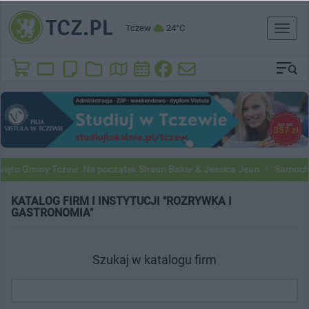
Tczew
24°C
Toggl
naviga
ęto Gminy Tczew. Na początek Shaun Baker & Jessica Jean
Samochod
KATALOG FIRM I INSTYTUCJI "ROZRYWKA I
GASTRONOMIA"
Szukaj w katalogu firm