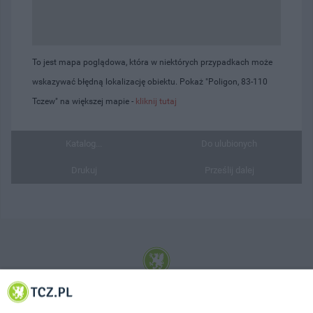
To jest mapa poglądowa, która w niektórych przypadkach może
wskazywać błędną lokalizację obiektu. Pokaż "Poligon, 83-110
Tczew" na większej mapie -
kliknij tutaj
Katalog...
Do ulubionych
Drukuj
Prześlij dalej
© 2001-2026 Tczew - TCZ.PL Sp. z o.o. Internetowy Serwis Informacyjny Miasta
Tczewa