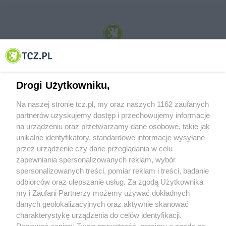
© 2001-2026 Tczew - TCZ.PL Sp. z o.o. Internetowy Serwis Informacyjny Miasta
Tczewa
Drogi Użytkowniku,
Na naszej stronie tcz.pl, my oraz naszych 1162 zaufanych
partnerów uzyskujemy dostęp i przechowujemy informacje
na urządzeniu oraz przetwarzamy dane osobowe, takie jak
unikalne identyfikatory, standardowe informacje wysyłane
przez urządzenie czy dane przeglądania w celu
zapewniania spersonalizowanych reklam, wybór
O FIRMIE
POLITYKA PRYWATNOŚCI
HOSTING
spersonalizowanych treści, pomiar reklam i treści, badanie
REKLAMA
WSPÓŁPRACA
RSS
FACEBOOK
KONTAKT
odbiorców oraz ulepszanie usług. Za zgodą Użytkownika
my i Zaufani Partnerzy możemy używać dokładnych
Nasze serwisy
danych geolokalizacyjnych oraz aktywnie skanować
charakterystykę urządzenia do celów identyfikacji.
Aktualności
Muzyka i kultura