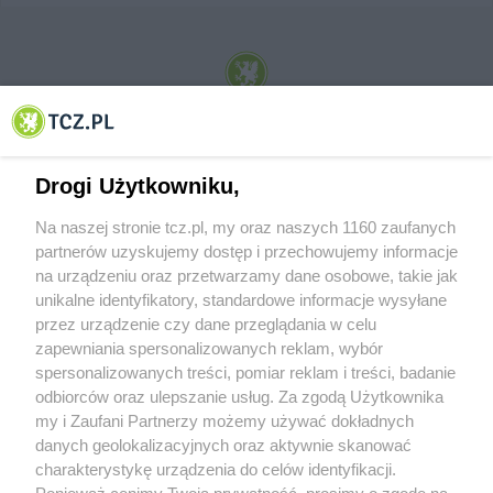
© 2001-2026 Tczew - TCZ.PL Sp. z o.o. Internetowy Serwis Informacyjny Miasta
Tczewa
Drogi Użytkowniku,
Na naszej stronie tcz.pl, my oraz naszych 1160 zaufanych
partnerów uzyskujemy dostęp i przechowujemy informacje
na urządzeniu oraz przetwarzamy dane osobowe, takie jak
unikalne identyfikatory, standardowe informacje wysyłane
przez urządzenie czy dane przeglądania w celu
zapewniania spersonalizowanych reklam, wybór
O FIRMIE
POLITYKA PRYWATNOŚCI
HOSTING
spersonalizowanych treści, pomiar reklam i treści, badanie
REKLAMA
WSPÓŁPRACA
RSS
FACEBOOK
KONTAKT
odbiorców oraz ulepszanie usług. Za zgodą Użytkownika
my i Zaufani Partnerzy możemy używać dokładnych
Nasze serwisy
danych geolokalizacyjnych oraz aktywnie skanować
charakterystykę urządzenia do celów identyfikacji.
Aktualności
Muzyka i kultura