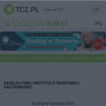
Tczew
21°C
Toggl
naviga
ęto Gminy Tczew. Na początek Shaun Baker & Jessica Jean
Samochod
KATALOG FIRM I INSTYTUCJI "ROZRYWKA I
GASTRONOMIA"
Szukaj w katalogu firm