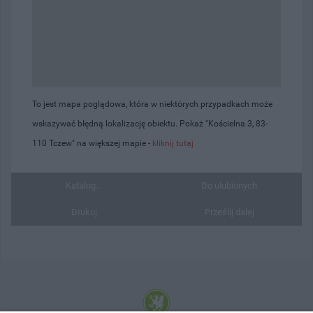
To jest mapa poglądowa, która w niektórych przypadkach może
wskazywać błędną lokalizację obiektu. Pokaż "Kościelna 3, 83-
110 Tczew" na większej mapie -
kliknij tutaj
Katalog...
Do ulubionych
Drukuj
Prześlij dalej