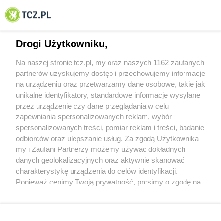
© 2001-2026 Tczew - TCZ.PL Sp. z o.o. Internetowy Serwis Informacyjny Miasta
Tczewa
Drogi Użytkowniku,
Na naszej stronie tcz.pl, my oraz naszych 1162 zaufanych
partnerów uzyskujemy dostęp i przechowujemy informacje
na urządzeniu oraz przetwarzamy dane osobowe, takie jak
unikalne identyfikatory, standardowe informacje wysyłane
przez urządzenie czy dane przeglądania w celu
zapewniania spersonalizowanych reklam, wybór
O FIRMIE
POLITYKA PRYWATNOŚCI
HOSTING
spersonalizowanych treści, pomiar reklam i treści, badanie
REKLAMA
WSPÓŁPRACA
RSS
FACEBOOK
KONTAKT
odbiorców oraz ulepszanie usług. Za zgodą Użytkownika
my i Zaufani Partnerzy możemy używać dokładnych
Nasze serwisy
danych geolokalizacyjnych oraz aktywnie skanować
charakterystykę urządzenia do celów identyfikacji.
Aktualności
Muzyka i kultura
Ponieważ cenimy Twoją prywatność, prosimy o zgodę na
Tcz24
Archiwum wydarzeń
korzystanie z tych technologii poprzez kliknięcie
Kronika Policyjna
Telewizja Internetowa
„Akceptuję”. Zgoda jest dobrowolna i zawsze możesz ją
Kalendarz imprez
Sport
zmienić/wycofać klikając przycisk ustawień prywatności
Salony urody i masażu
Żłobki i przedszkola