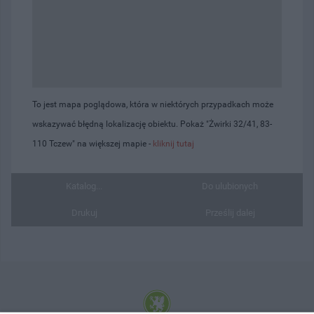
To jest mapa poglądowa, która w niektórych przypadkach może
wskazywać błędną lokalizację obiektu. Pokaż "Żwirki 32/41, 83-
110 Tczew" na większej mapie -
kliknij tutaj
Katalog...
Do ulubionych
Drukuj
Prześlij dalej