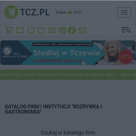
Tczew
16°C
Toggl
naviga
ięto Gminy Tczew. Na początek Shaun Baker & Jessica Jean
Samochod
KATALOG FIRM I INSTYTUCJI "ROZRYWKA I
GASTRONOMIA"
Szukaj w katalogu firm