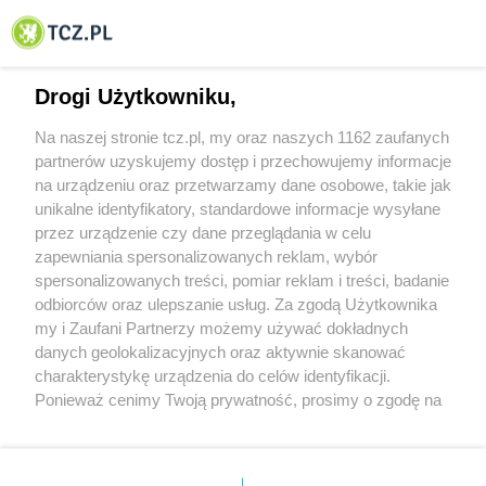
© 2001-2026 Tczew - TCZ.PL Sp. z o.o. Internetowy Serwis Informacyjny Miasta
Tczewa
Drogi Użytkowniku,
Na naszej stronie tcz.pl, my oraz naszych 1162 zaufanych
partnerów uzyskujemy dostęp i przechowujemy informacje
na urządzeniu oraz przetwarzamy dane osobowe, takie jak
unikalne identyfikatory, standardowe informacje wysyłane
przez urządzenie czy dane przeglądania w celu
zapewniania spersonalizowanych reklam, wybór
O FIRMIE
POLITYKA PRYWATNOŚCI
HOSTING
spersonalizowanych treści, pomiar reklam i treści, badanie
REKLAMA
WSPÓŁPRACA
RSS
FACEBOOK
KONTAKT
odbiorców oraz ulepszanie usług. Za zgodą Użytkownika
my i Zaufani Partnerzy możemy używać dokładnych
Nasze serwisy
danych geolokalizacyjnych oraz aktywnie skanować
charakterystykę urządzenia do celów identyfikacji.
Aktualności
Muzyka i kultura
Ponieważ cenimy Twoją prywatność, prosimy o zgodę na
Tcz24
Archiwum wydarzeń
korzystanie z tych technologii poprzez kliknięcie
Kronika Policyjna
Telewizja Internetowa
„Akceptuję”. Zgoda jest dobrowolna i zawsze możesz ją
Kalendarz imprez
Sport
zmienić/wycofać klikając przycisk ustawień prywatności
Salony urody i masażu
Żłobki i przedszkola