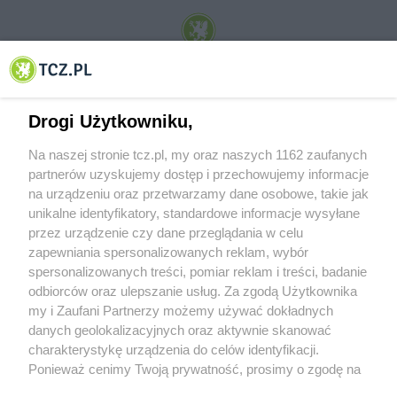
© 2001-2026 Tczew - TCZ.PL Sp. z o.o. Internetowy Serwis Informacyjny Miasta
Tczewa
Drogi Użytkowniku,
Na naszej stronie tcz.pl, my oraz naszych 1162 zaufanych
partnerów uzyskujemy dostęp i przechowujemy informacje
na urządzeniu oraz przetwarzamy dane osobowe, takie jak
unikalne identyfikatory, standardowe informacje wysyłane
przez urządzenie czy dane przeglądania w celu
zapewniania spersonalizowanych reklam, wybór
O FIRMIE
POLITYKA PRYWATNOŚCI
HOSTING
spersonalizowanych treści, pomiar reklam i treści, badanie
REKLAMA
WSPÓŁPRACA
RSS
FACEBOOK
KONTAKT
odbiorców oraz ulepszanie usług. Za zgodą Użytkownika
my i Zaufani Partnerzy możemy używać dokładnych
Nasze serwisy
danych geolokalizacyjnych oraz aktywnie skanować
charakterystykę urządzenia do celów identyfikacji.
Aktualności
Muzyka i kultura
Ponieważ cenimy Twoją prywatność, prosimy o zgodę na
Tcz24
Archiwum wydarzeń
korzystanie z tych technologii poprzez kliknięcie
Kronika Policyjna
Telewizja Internetowa