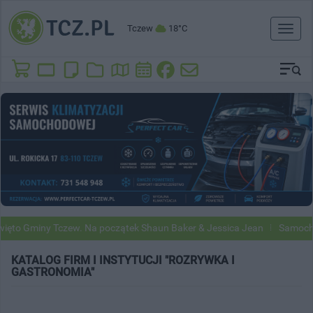
Tczew
18°C
Toggl
naviga
ęto Gminy Tczew. Na początek Shaun Baker & Jessica Jean
Samochod
KATALOG FIRM I INSTYTUCJI "ROZRYWKA I
GASTRONOMIA"