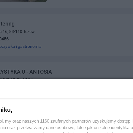
tering
a 16, 83-110 Tczew
0456
ozrywka i gastronomia
YSTYKA U - ANTOSIA
OWO 60, 83-110 Tczew
720246
ozrywka i gastronomia
niku,
 S.C. Przedsiębiorstwo Wielobranżowe Restauracja Kam
z.pl, my oraz naszych 1160 zaufanych partnerów uzyskujemy dostęp
niu oraz przetwarzamy dane osobowe, takie jak unikalne identyfikat
wska 67, 83-110 Tczew