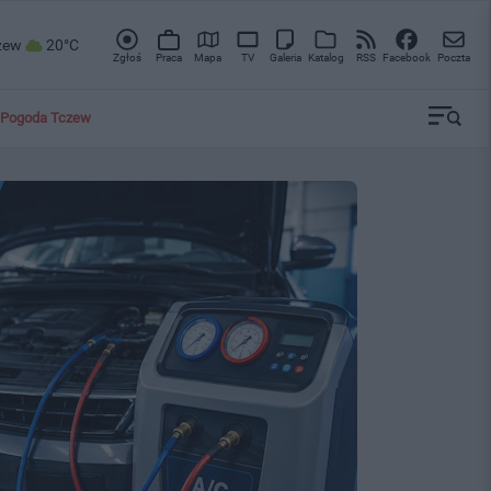
zew
20°C
Zgłoś
Praca
Mapa
TV
Galeria
Katalog
RSS
Facebook
Poczta
Pogoda Tczew