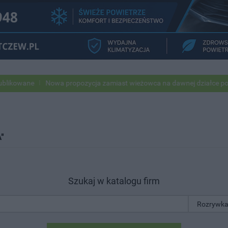
e
Nowa propozycja zamiast wieżowca na dawnej działce po USC
P
"
Szukaj w katalogu firm