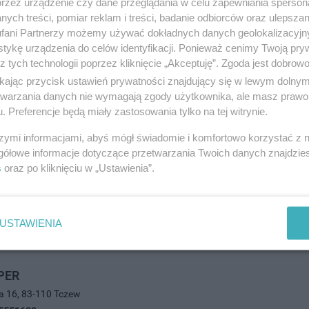
przez urządzenie czy dane przeglądania w celu zapewniania sperson
2070
ych treści, pomiar reklam i treści, badanie odbiorców oraz ulepszan
ozrywka i gastronomia
fani Partnerzy możemy używać dokładnych danych geolokalizacyjn
tykę urządzenia do celów identyfikacji. Ponieważ cenimy Twoją pry
z tych technologii poprzez kliknięcie „Akceptuję”. Zgoda jest dobro
ikając przycisk ustawień prywatności znajdujący się w lewym dolny
etwarzania danych nie wymagają zgody użytkownika, ale masz prawo 
ńska 63, 83-110 Tczew
. Preferencje będą miały zastosowania tylko na tej witrynie.
6429
ozrywka i gastronomia
szymi informacjami, abyś mógł świadomie i komfortowo korzystać z
gółowe informacje dotyczące przetwarzania Twoich danych znajdzi
s
oraz po kliknięciu w „Ustawienia”.
USTAWIENIA
PER
a 16, 83-110 Tczew