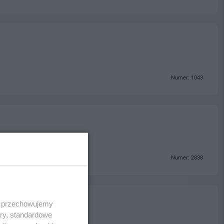
Numer: 1043
Numer: 2838
eralna
 i przechowujemy
ory, standardowe