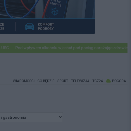
od wpływem alkoholu wjechał pod pociąg narażając zdrowie i życie ok 5
WIADOMOŚCI
CO BĘDZIE
SPORT
TELEWIZJA
TCZ24
POGODA