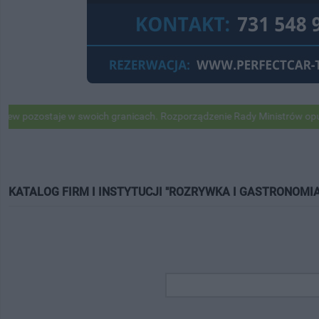
taje w swoich granicach. Rozporządzenie Rady Ministrów opublikowan
KATALOG FIRM I INSTYTUCJI "ROZRYWKA I GASTRONOMIA