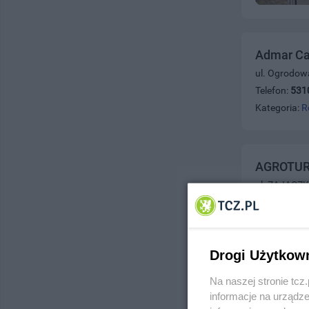
Admar Ca
ul. Ogrodow
Telefon:
531
Kategoria:
R
AGROTUR
ul. ZAJĄCZK
Telefon:
505
Kategoria:
R
Drogi Użytkow
Arni-Bart
Na naszej stronie tc
informacje na urządze
ul. Czyżyko