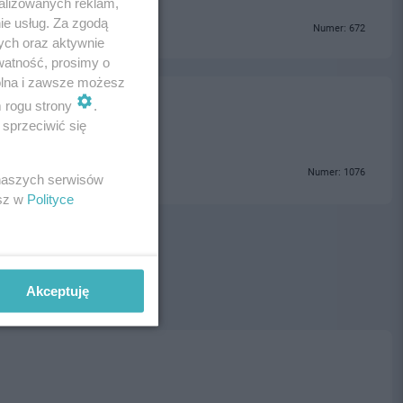
alizowanych reklam,
ie usług. Za zgodą
Numer: 672
ych oraz aktywnie
watność, prosimy o
wolna i zawsze możesz
m rogu strony
.
sprzeciwić się
Numer: 1076
 naszych serwisów
esz w
Polityce
Akceptuję