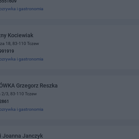
5551609
ozrywka i gastronomia
zny Kociewiak
cza 18, 83-110 Tczew
991919
ozrywka i gastronomia
ÓWKA Grzegorz Reszka
ra 2/3, 83-110 Tczew
2861
ozrywka i gastronomia
i Joanna Janczyk