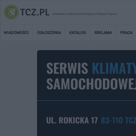
Internetowy Serwis Informacyjny Miasta Tczewa
WIADOMOŚCI
OGŁOSZENIA
KATALOG
REKLAMA
PRACA