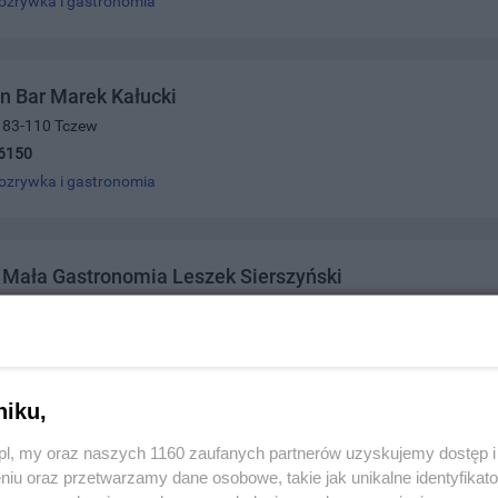
ozrywka i gastronomia
n Bar Marek Kałucki
4, 83-110 Tczew
6150
ozrywka i gastronomia
 Mała Gastronomia Leszek Sierszyński
ego 37 m. 1, 83-110 Tczew
2952
ozrywka i gastronomia
niku,
z.pl, my oraz naszych 1160 zaufanych partnerów uzyskujemy dostęp
 Gastronomiczny Lucjan Sokołowski
niu oraz przetwarzamy dane osobowe, takie jak unikalne identyfikat
ska 2f, 83-110 Tczew