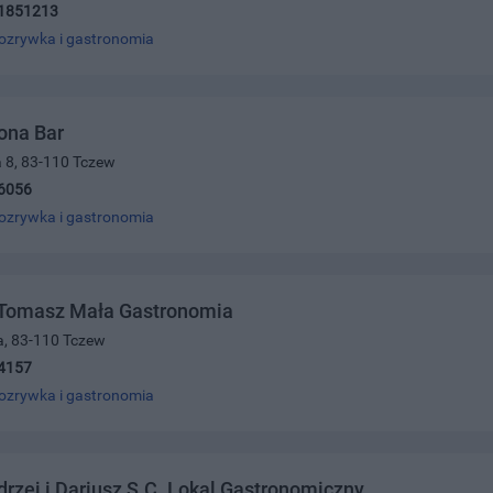
1851213
ozrywka i gastronomia
ona Bar
a 8, 83-110 Tczew
6056
ozrywka i gastronomia
 Tomasz Mała Gastronomia
a, 83-110 Tczew
4157
ozrywka i gastronomia
drzej i Dariusz S.C. Lokal Gastronomiczny