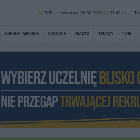
TOP
czwartek, 06.08.2026
01:43
Tc
LOKALE I MIEJSCA
ZDROWIE
MIASTO
TEMATY
INNE