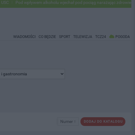
od wpływem alkoholu wjechał pod pociąg narażając zdrowie i życie ok 
WIADOMOŚCI
CO BĘDZIE
SPORT
TELEWIZJA
TCZ24
POGODA
Numer ↑
DODAJ DO KATALOGU