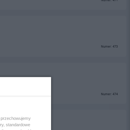
Numer: 471
Numer: 473
Numer: 474
 i przechowujemy
ory, standardowe