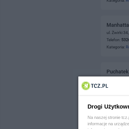
Kategoria:
R
Manhatta
ul. Żwirki 3
Telefon:
532
Kategoria:
R
Puchatek
ul. Sobieski
Telefon:
531
Kategoria:
R
Drogi Użytkow
Na naszej stronie tc
Sokół Bar
informacje na urządze
ul. Nowowiej