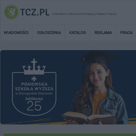
Internetowy Serwis Informacyjny Miasta Tczewa
WIADOMOŚCI
OGŁOSZENIA
KATALOG
REKLAMA
PRACA