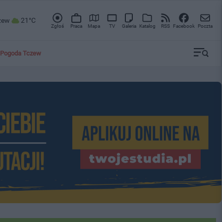
zew
21°C
Zgłoś
Praca
Mapa
TV
Galeria
Katalog
RSS
Facebook
Poczta
Pogoda Tczew