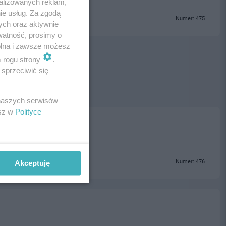
alizowanych reklam,
ie usług. Za zgodą
Numer: 475
ych oraz aktywnie
watność, prosimy o
wolna i zawsze możesz
m rogu strony
.
sprzeciwić się
 naszych serwisów
esz w
Polityce
Numer: 476
Akceptuję