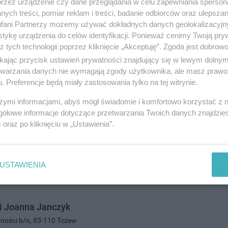
przez urządzenie czy dane przeglądania w celu zapewniania sperson
3632
ych treści, pomiar reklam i treści, badanie odbiorców oraz ulepszan
ozrywka i gastronomia
fani Partnerzy możemy używać dokładnych danych geolokalizacyjn
tykę urządzenia do celów identyfikacji. Ponieważ cenimy Twoją pry
z tych technologii poprzez kliknięcie „Akceptuję”. Zgoda jest dobro
ikając przycisk ustawień prywatności znajdujący się w lewym dolny
etwarzania danych nie wymagają zgody użytkownika, ale masz prawo 
. Preferencje będą miały zastosowania tylko na tej witrynie.
szymi informacjami, abyś mógł świadomie i komfortowo korzystać z
gółowe informacje dotyczące przetwarzania Twoich danych znajdzi
ÓWKA Grzegorz Reszka
s
oraz po kliknięciu w „Ustawienia”.
ra 2/3, 83-110 Tczew
2861
ozrywka i gastronomia
USTAWIENIA
i Joanna Janczyk
arności b/n, 83-110 Tczew