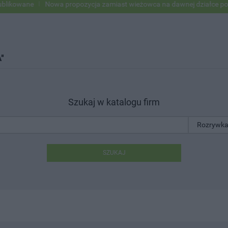
e
Nowa propozycja zamiast wieżowca na dawnej działce po USC
P
"
Szukaj w katalogu firm
SZUKAJ