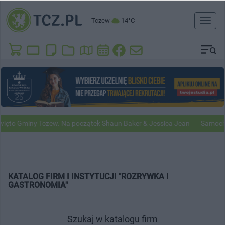
Tczew
14°C
Toggl
naviga
 Gminy Tczew. Na początek Shaun Baker & Jessica Jean
Samochody G
KATALOG FIRM I INSTYTUCJI "ROZRYWKA I
GASTRONOMIA"
Szukaj w katalogu firm