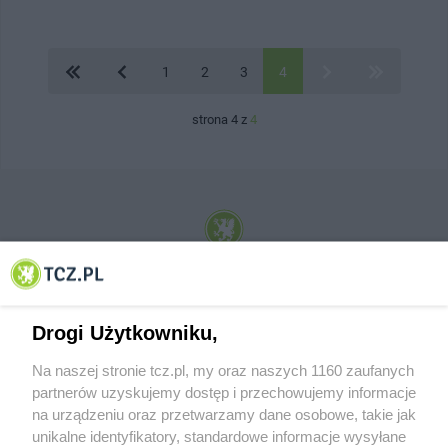
1
2
3
4
strona 4 z
4
© 2001-2026 Tczew - TCZ.PL Sp. z o.o. Internetowy Serwis Informacyjny Miasta
Tczewa
Drogi Użytkowniku,
Na naszej stronie tcz.pl, my oraz naszych 1160 zaufanych
partnerów uzyskujemy dostęp i przechowujemy informacje
na urządzeniu oraz przetwarzamy dane osobowe, takie jak
unikalne identyfikatory, standardowe informacje wysyłane