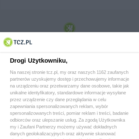
© 2001-2026 Tczew - TCZ.PL Sp. z o.o. Internetowy Serwis Informacyjny Miasta
Tczewa
Drogi Użytkowniku,
Na naszej stronie tcz.pl, my oraz naszych 1162 zaufanych
partnerów uzyskujemy dostęp i przechowujemy informacje
na urządzeniu oraz przetwarzamy dane osobowe, takie jak
unikalne identyfikatory, standardowe informacje wysyłane
przez urządzenie czy dane przeglądania w celu
zapewniania spersonalizowanych reklam, wybór
O FIRMIE
POLITYKA PRYWATNOŚCI
HOSTING
spersonalizowanych treści, pomiar reklam i treści, badanie
REKLAMA
WSPÓŁPRACA
RSS
FACEBOOK
KONTAKT
odbiorców oraz ulepszanie usług. Za zgodą Użytkownika
my i Zaufani Partnerzy możemy używać dokładnych
Nasze serwisy
danych geolokalizacyjnych oraz aktywnie skanować