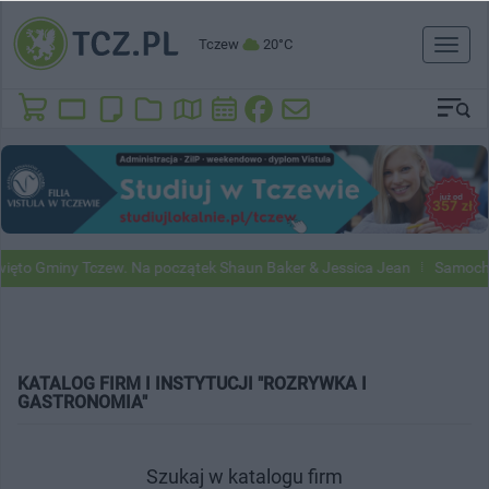
Tczew
20°C
Toggl
naviga
to Gminy Tczew. Na początek Shaun Baker & Jessica Jean
Samochody 
KATALOG FIRM I INSTYTUCJI "ROZRYWKA I
GASTRONOMIA"
Szukaj w katalogu firm