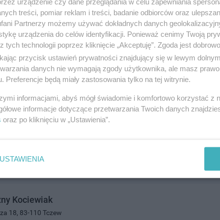
przez urządzenie czy dane przeglądania w celu zapewniania sperson
6429
ych treści, pomiar reklam i treści, badanie odbiorców oraz ulepszan
ozrywka i gastronomia
fani Partnerzy możemy używać dokładnych danych geolokalizacyjn
tykę urządzenia do celów identyfikacji. Ponieważ cenimy Twoją pry
z tych technologii poprzez kliknięcie „Akceptuję”. Zgoda jest dobro
ikając przycisk ustawień prywatności znajdujący się w lewym dolny
etwarzania danych nie wymagają zgody użytkownika, ale masz prawo 
. Preferencje będą miały zastosowania tylko na tej witrynie.
szymi informacjami, abyś mógł świadomie i komfortowo korzystać z
gółowe informacje dotyczące przetwarzania Twoich danych znajdzi
PER
s
oraz po kliknięciu w „Ustawienia”.
a 16, 83-110 Tczew
5551609
ozrywka i gastronomia
USTAWIENIA
zny Kociewiak
cza 18, 83-110 Tczew