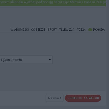
holu wjechał pod pociąg narażając zdrowie i życie ok 500 pasażerów! P
WIADOMOŚCI
CO BĘDZIE
SPORT
TELEWIZJA
TCZ24
POGODA
Nazwa ↑
DODAJ DO KATALOGU