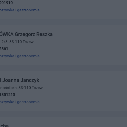
991919
ozrywka i gastronomia
ÓWKA Grzegorz Reszka
ra 2/3, 83-110 Tczew
2861
ozrywka i gastronomia
i Joanna Janczyk
arności b/n, 83-110 Tczew
1851213
ozrywka i gastronomia
ycha