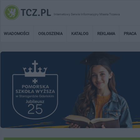
Internetowy Serwis Informacyjny Miasta Tczewa
WIADOMOŚCI
OGŁOSZENIA
KATALOG
REKLAMA
PRACA