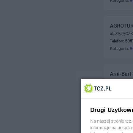
Kategoria:
R
AGROTUR
ul. ZAJĄCZK
Telefon:
505
Kategoria:
R
Arni-Bart
ul. Czyżyko
Telefon:
530
Kategoria:
R
Drogi Użytkow
Na naszej stronie tc
Atrium
informacje na urządze
ul. Jagiello