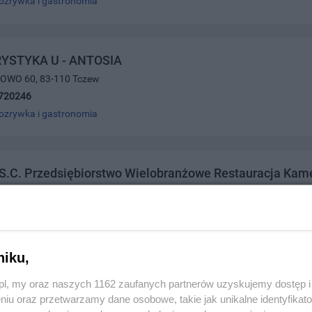
ozrywka i gastronomia
YSTYKA U - ANTOSIA
OWO 60, 83-110 Tczew
720246
ozrywka i gastronomia
 S.C. Przedsiębiorstwo Wielobranżowe Restauracja Kam
wska 67, 83-110 Tczew
2070
ozrywka i gastronomia
niku,
z.pl, my oraz naszych 1162 zaufanych partnerów uzyskujemy dostęp
niu oraz przetwarzamy dane osobowe, takie jak unikalne identyfikat
ńska 63, 83-110 Tczew