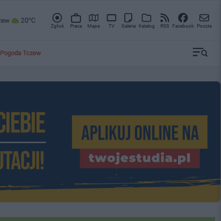
zew
20°C
Zgłoś
Praca
Mapa
TV
Galeria
Katalog
RSS
Facebook
Poczta
Pogoda Tczew