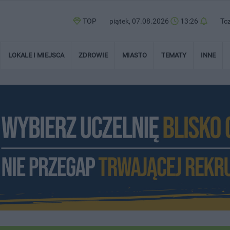
TOP
piątek, 07.08.2026
13:26
Tc
LOKALE I MIEJSCA
ZDROWIE
MIASTO
TEMATY
INNE