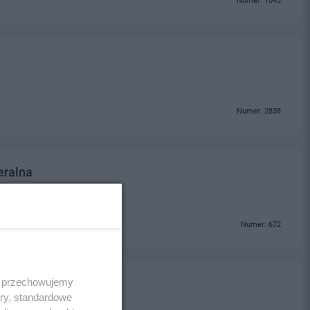
Numer: 1043
Numer: 2838
eralna
Numer: 672
 i przechowujemy
ory, standardowe