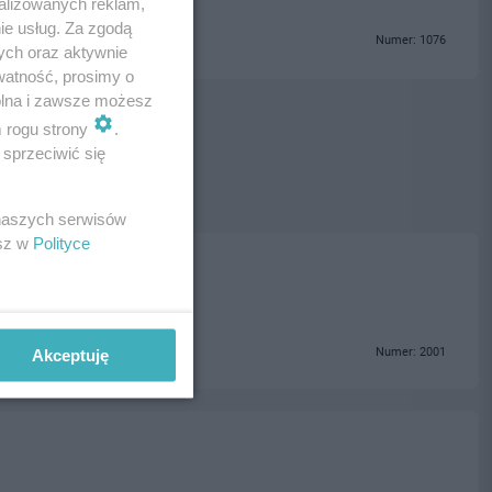
alizowanych reklam,
ie usług. Za zgodą
Numer: 1076
ych oraz aktywnie
watność, prosimy o
wolna i zawsze możesz
m rogu strony
.
sprzeciwić się
 naszych serwisów
esz w
Polityce
Numer: 2001
Akceptuję