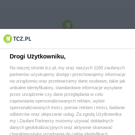
© 2001-2026 Tczew - TCZ.PL Sp. z o.o. Internetowy Serwis Informacyjny Miasta
Tczewa
Drogi Użytkowniku,
Na naszej stronie tcz.pl, my oraz naszych 1160 zaufanych
partnerów uzyskujemy dostęp i przechowujemy informacje
na urządzeniu oraz przetwarzamy dane osobowe, takie jak
unikalne identyfikatory, standardowe informacje wysyłane
przez urządzenie czy dane przeglądania w celu
zapewniania spersonalizowanych reklam, wybór
O FIRMIE
POLITYKA PRYWATNOŚCI
HOSTING
spersonalizowanych treści, pomiar reklam i treści, badanie
REKLAMA
WSPÓŁPRACA
RSS
FACEBOOK
KONTAKT
odbiorców oraz ulepszanie usług. Za zgodą Użytkownika
my i Zaufani Partnerzy możemy używać dokładnych
Nasze serwisy
danych geolokalizacyjnych oraz aktywnie skanować
charakterystykę urządzenia do celów identyfikacji.