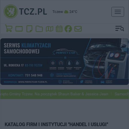
Tczew
24°C
Toggl
naviga
ęto Gminy Tczew. Na początek Shaun Baker & Jessica Jean
Samochod
KATALOG FIRM I INSTYTUCJI "HANDEL I USŁUGI"