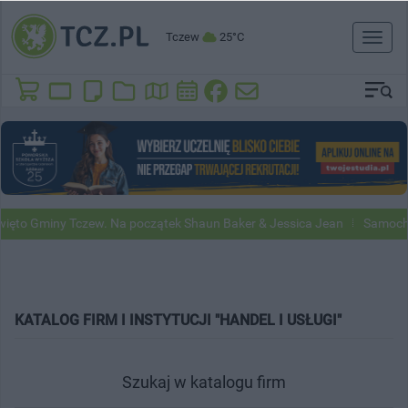
Tczew
25°C
Toggl
naviga
ięto Gminy Tczew. Na początek Shaun Baker & Jessica Jean
Samochod
KATALOG FIRM I INSTYTUCJI "HANDEL I USŁUGI"
Szukaj w katalogu firm