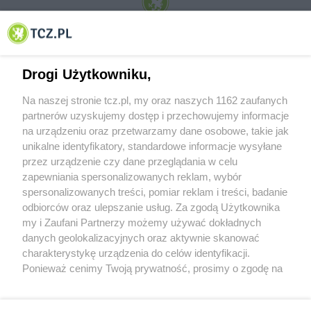
© 2001-2026 Tczew - TCZ.PL Sp. z o.o. Internetowy Serwis Informacyjny Miasta
Tczewa
Drogi Użytkowniku,
Na naszej stronie tcz.pl, my oraz naszych 1162 zaufanych
partnerów uzyskujemy dostęp i przechowujemy informacje
na urządzeniu oraz przetwarzamy dane osobowe, takie jak
unikalne identyfikatory, standardowe informacje wysyłane
przez urządzenie czy dane przeglądania w celu
zapewniania spersonalizowanych reklam, wybór
O FIRMIE
POLITYKA PRYWATNOŚCI
HOSTING
spersonalizowanych treści, pomiar reklam i treści, badanie
REKLAMA
WSPÓŁPRACA
RSS
FACEBOOK
KONTAKT
odbiorców oraz ulepszanie usług. Za zgodą Użytkownika
my i Zaufani Partnerzy możemy używać dokładnych
Nasze serwisy
danych geolokalizacyjnych oraz aktywnie skanować
charakterystykę urządzenia do celów identyfikacji.
Aktualności
Muzyka i kultura
Ponieważ cenimy Twoją prywatność, prosimy o zgodę na
Tcz24
Archiwum wydarzeń
korzystanie z tych technologii poprzez kliknięcie
Kronika Policyjna
Telewizja Internetowa
„Akceptuję”. Zgoda jest dobrowolna i zawsze możesz ją
Kalendarz imprez
Sport