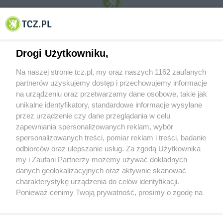
© 2001-2026 Tczew - TCZ.PL Sp. z o.o. Internetowy Serwis Informacyjny Miasta
Tczewa
Drogi Użytkowniku,
Na naszej stronie tcz.pl, my oraz naszych 1162 zaufanych
partnerów uzyskujemy dostęp i przechowujemy informacje
na urządzeniu oraz przetwarzamy dane osobowe, takie jak
unikalne identyfikatory, standardowe informacje wysyłane
przez urządzenie czy dane przeglądania w celu
zapewniania spersonalizowanych reklam, wybór
O FIRMIE
POLITYKA PRYWATNOŚCI
HOSTING
spersonalizowanych treści, pomiar reklam i treści, badanie
REKLAMA
WSPÓŁPRACA
RSS
FACEBOOK
KONTAKT
odbiorców oraz ulepszanie usług. Za zgodą Użytkownika
my i Zaufani Partnerzy możemy używać dokładnych
Nasze serwisy
danych geolokalizacyjnych oraz aktywnie skanować
charakterystykę urządzenia do celów identyfikacji.
Aktualności
Muzyka i kultura
Ponieważ cenimy Twoją prywatność, prosimy o zgodę na
Tcz24
Archiwum wydarzeń
korzystanie z tych technologii poprzez kliknięcie
Kronika Policyjna
Telewizja Internetowa
„Akceptuję”. Zgoda jest dobrowolna i zawsze możesz ją
Kalendarz imprez
Sport