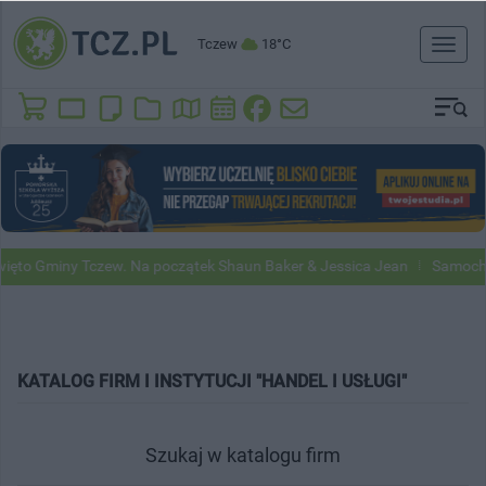
Tczew
18°C
Toggl
naviga
ęto Gminy Tczew. Na początek Shaun Baker & Jessica Jean
Samochod
KATALOG FIRM I INSTYTUCJI "HANDEL I USŁUGI"
Szukaj w katalogu firm