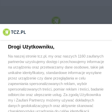
© 2001-2026 Tczew - TCZ.PL Sp. z o.o. Internetowy Serwis Informacyjny Miasta
Tczewa
Drogi Użytkowniku,
Na naszej stronie tcz.pl, my oraz naszych 1160 zaufanych
partnerów uzyskujemy dostęp i przechowujemy informacje
na urządzeniu oraz przetwarzamy dane osobowe, takie jak
unikalne identyfikatory, standardowe informacje wysyłane
przez urządzenie czy dane przeglądania w celu
zapewniania spersonalizowanych reklam, wybór
O FIRMIE
POLITYKA PRYWATNOŚCI
HOSTING
spersonalizowanych treści, pomiar reklam i treści, badanie
REKLAMA
WSPÓŁPRACA
RSS
FACEBOOK
KONTAKT
odbiorców oraz ulepszanie usług. Za zgodą Użytkownika
my i Zaufani Partnerzy możemy używać dokładnych
Nasze serwisy
danych geolokalizacyjnych oraz aktywnie skanować
charakterystykę urządzenia do celów identyfikacji.