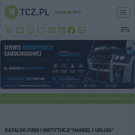
Tczew
29°C
Toggl
naviga
zew pozostaje w swoich granicach. Rozporządzenie Rady Ministrów opu
KATALOG FIRM I INSTYTUCJI "HANDEL I USŁUGI"