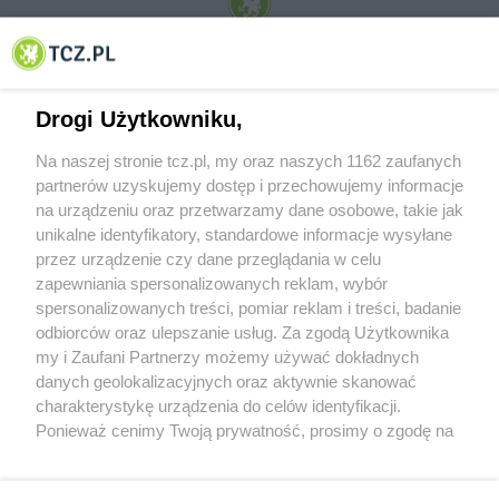
© 2001-2026 Tczew - TCZ.PL Sp. z o.o. Internetowy Serwis Informacyjny Miasta
Tczewa
Drogi Użytkowniku,
Na naszej stronie tcz.pl, my oraz naszych 1162 zaufanych
partnerów uzyskujemy dostęp i przechowujemy informacje
na urządzeniu oraz przetwarzamy dane osobowe, takie jak
unikalne identyfikatory, standardowe informacje wysyłane
przez urządzenie czy dane przeglądania w celu
zapewniania spersonalizowanych reklam, wybór
O FIRMIE
POLITYKA PRYWATNOŚCI
HOSTING
spersonalizowanych treści, pomiar reklam i treści, badanie
REKLAMA
WSPÓŁPRACA
RSS
FACEBOOK
KONTAKT
odbiorców oraz ulepszanie usług. Za zgodą Użytkownika
my i Zaufani Partnerzy możemy używać dokładnych
Nasze serwisy
danych geolokalizacyjnych oraz aktywnie skanować
charakterystykę urządzenia do celów identyfikacji.
Aktualności
Muzyka i kultura
Ponieważ cenimy Twoją prywatność, prosimy o zgodę na
Tcz24
Archiwum wydarzeń
korzystanie z tych technologii poprzez kliknięcie
Kronika Policyjna
Telewizja Internetowa
„Akceptuję”. Zgoda jest dobrowolna i zawsze możesz ją
Kalendarz imprez
Sport