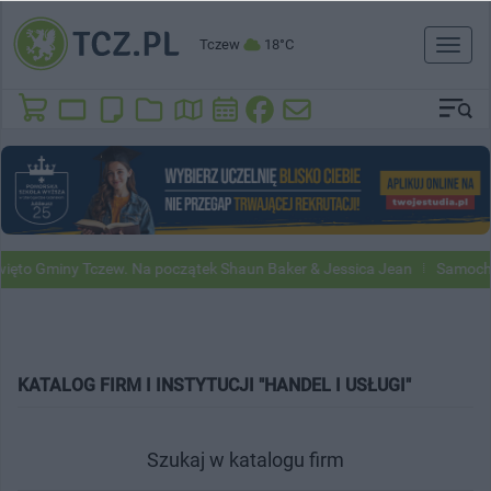
Tczew
18°C
Toggl
naviga
ęto Gminy Tczew. Na początek Shaun Baker & Jessica Jean
Samochod
KATALOG FIRM I INSTYTUCJI "HANDEL I USŁUGI"
Szukaj w katalogu firm